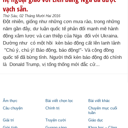
vạch sẵn.
Thứ Sáu, 02 Tháng Mười Hai 2016
Đột nhiên, giống như những cơn mưa rào, trong những
năm gần đây, dư luận quốc tế phản đối mạnh mẽ hành
động xâm lược và can thiệp của Nga đối với Ukraina.
Dường như có một hồi kèn báo động cất lên lanh lảnh
"Chú ý, chú ý! Báo động, báo động!"- Và cộng đồng
quốc tế đã bừng tỉnh. Người thổi kèn báo động đó chính
là Donald Trump, vị tổng thống mới đắc cử...
Ẩm thực
Bài viết chọn lọc
Bài viết khác
Câu chuyện
Chính trị
Chuyên mục cuối
tuần
Giải trí
Truyện cười
Giáo dục
Giới tính
Gương sáng
Khoa học – Công