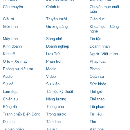
Câu chuyện
Chính trị
Chuyên mục cuối
tuần
Giải trí
Truyện cười
Giáo dục
Giới tính
Gương sáng
Khoa học – Công
nghệ
Máy tính
Sáng chế
Tin tặc
Kinh doanh
Doanh nghiệp
Doanh nhân
Kinh tế
Lưu Trữ
Người Việt mình
Ô tô – Xe máy
Phân tích
Pháp luật
Phóng sự điều tra
Media
Photo
Audio
Video
Quân sự
Sự cố
Sự kiện
Sức khỏe
Làm đẹp
Tài liệu kỹ thuật
Thế giới
Chiến sự
Năng lượng
Thể thao
Bóng đá
Thông báo
Tội phạm
Tranh chấp Biển Đông
Trong nước
Tư liệu
Du lịch
Tâm linh
Thơ
Truyện ngắn
Tự sự
Văn hóa