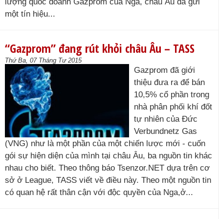
lượng quốc doanh Gazprom của Nga, châu Âu đã gửi
một tín hiệu...
“Gazprom” đang rút khỏi châu Âu – TASS
Thứ Ba, 07 Tháng Tư 2015
Gazprom đã giới
thiệu đưa ra để bán
10,5% cổ phần trong
nhà phân phối khí đốt
tự nhiên của Đức
Verbundnetz Gas
(VNG) như là một phần của một chiến lược mới - cuốn
gói sự hiện diện của mình tại châu Âu, ba nguồn tin khác
nhau cho biết. Theo thông báo Tsenzor.NET dựa trên cơ
sở ở League, TASS viết về điều này. Theo một nguồn tin
có quan hệ rất thân cận với độc quyền của Nga,ở...