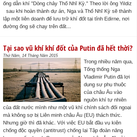
ống dẫn khí "Dòng chảy Thổ Nhĩ Kỳ." Theo lời ông Yildiz
sau khi hoàn thành dự án, Nga và Thổ Nhĩ Kỳ sẽ thành
lập một liên doanh để lưu trữ khí đốt tại tỉnh Edirne, nơi
đường ống sẽ chạy trên đất...
Tại sao vũ khí khí đốt của Putin đã hết thời?
Thứ Năm, 14 Tháng Năm 2015
Trong nhiều năm qua,
Tổng thống Nga
Vladimir Putin đã lợi
dụng sự phụ thuộc
của châu Âu vào
nguồn khí tự nhiên
của đất nước mình như một vũ khí chính sách đối ngoại
mà không sợ bị Liên minh châu Âu (EU) thách thức.
Nhưng giờ thì đã khác. Với việc EU bắt đầu vụ kiện
chống độc quyền (antitrust) chống lại Tập đoàn năng