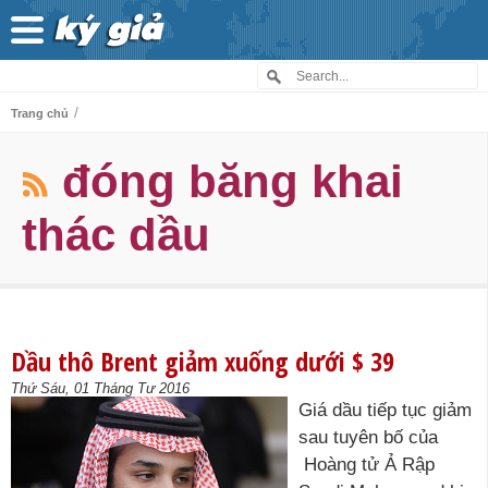
/
Trang chủ
đóng băng khai
thác dầu
Dầu thô Brent giảm xuống dưới $ 39
Thứ Sáu, 01 Tháng Tư 2016
Giá dầu tiếp tục giảm
sau tuyên bố của
Hoàng tử Ả Rập