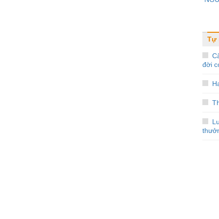
Tự
C
đời c
H
T
Lu
thưở