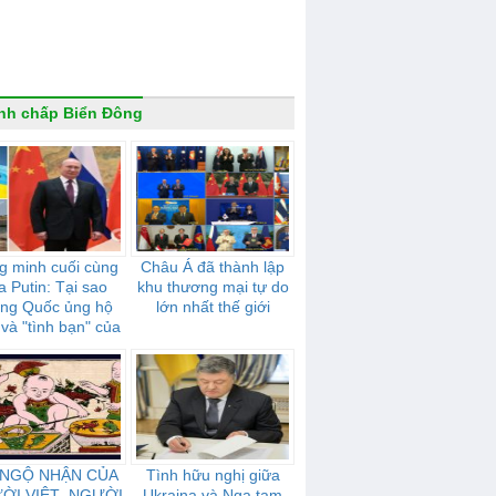
nh chấp Biển Đông
g minh cuối cùng
Châu Á đã thành lập
a Putin: Tại sao
khu thương mại tự do
ung Quốc ủng hộ
lớn nhất thế giới
và "tình bạn" của
mạnh mẽ như thế
nào
 NGỘ NHẬN CỦA
Tình hữu nghị giữa
ỜI VIỆT- NGƯỜI
Ukraina và Nga tạm