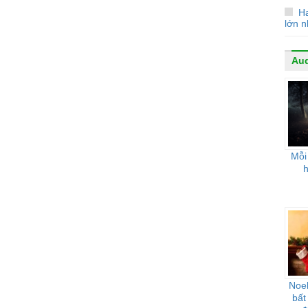
Ha
lớn n
Au
Mỗi
Noel
bất