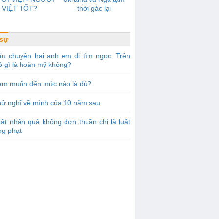
VIỆT TỐT?
thời gác lại
 sự
âu chuyện hai anh em đi tìm ngọc: Trên
ó gì là hoàn mỹ không?
am muốn đến mức nào là đủ?
hử nghĩ về mình của 10 năm sau
ật nhân quả không đơn thuần chỉ là luật
ng phạt