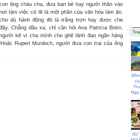
con ông cháu cha, đưa bạn bè hay người thân vào
nơi làm việc có lẽ là một phần của văn hóa làm ăn,
cho dù hành động đó là trắng trợn hay được che
đậy. Chẳng đâu xa, chỉ cần hỏi Ana Patricia Botin,
Tra
người kế vị cha mình cho ghế lãnh đạo ngân hàng
 Hoặc Rupert Murdoch, người đưa con trai của ông
Đồn
củ
Tr
Nga 
họ 
SỰ
NGƯ