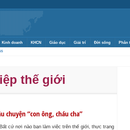
Kinh doanh
KHCN
Giáo dục
Giải trí
Đời sống
Phân 
SS
ệp thế giới
âu chuyện “con ông, cháu cha”
Bất cứ nơi nào bạn làm việc trên thế giới, thực trạng