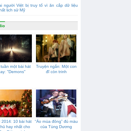
i người Việt bị truy tố vì ăn cắp dữ liệu
hất lịch sử Mỹ
dio
 tuần một bài hát
Truyện ngắn: Một con
hay: "Demons"
đĩ còn trinh
 2014: 10 bài hát
“Áo mùa đông” đủ màu
 hủ hay nhất cho
của Tùng Dương