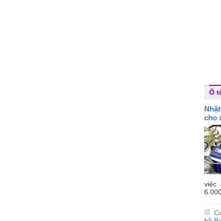
Ô t
Nhật
cho x
việc
6.000
Co
hồ Ba