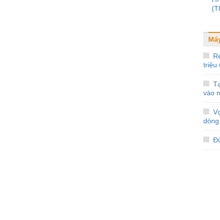
(T
Máy
Re
triệu
Tạ
vào 
V
dòng
Đừ