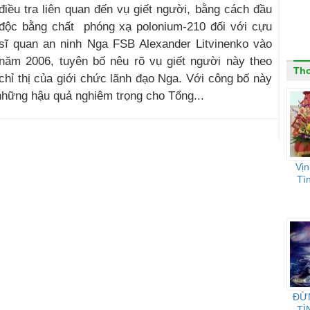
điều tra liên quan đến vụ giết người, bằng cách đầu
độc bằng chất phóng xạ polonium-210 đối với cựu
sĩ quan an ninh Nga FSB Alexander Litvinenko vào
năm 2006, tuyên bố nêu rõ vụ giết người này theo
Th
chỉ thị của giới chức lãnh đạo Nga. Với công bố này
những hậu quả nghiêm trọng cho Tổng...
Vị
Tì
ĐỪ
TÌ