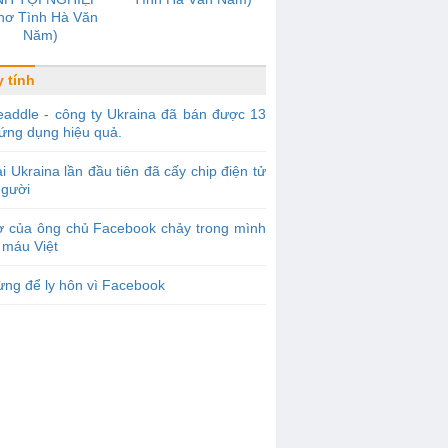
hơ Tình Hà Văn
Năm)
 tính
addle - công ty Ukraina đã bán được 13
 ứng dụng hiệu quả.
i Ukraina lần đầu tiên đã cấy chip điện tử
người
ợ của ông chủ Facebook chảy trong mình
 máu Việt
ng để ly hôn vì Facebook