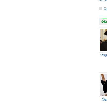
Op
Giải
Ông 
Chu