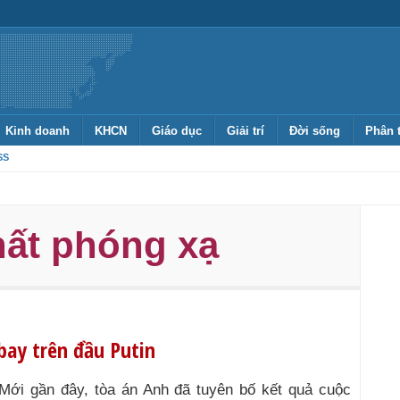
Kinh doanh
KHCN
Giáo dục
Giải trí
Đời sống
Phân 
SS
hất phóng xạ
bay trên đầu Putin
Mới gần đây, tòa án Anh đã tuyên bố kết quả cuộc