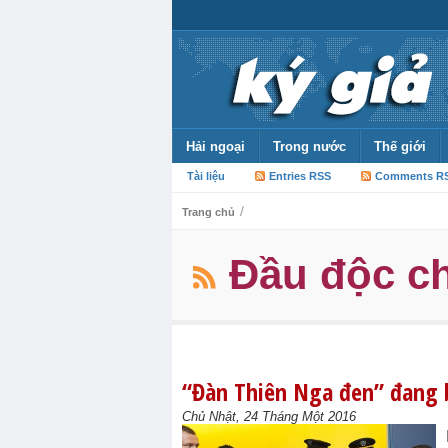
Hải ngoại
Trong nước
Thế giới
Tài liệu
Entries RSS
Comments R
/
Trang chủ
Đầu độc c
“Đàn Thiên Nga đen” đang 
Chủ Nhật, 24 Tháng Một 2016