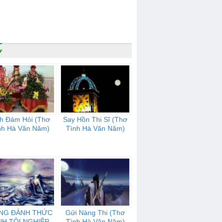
ơ
nh Đám Hỏi (Thơ
Say Hồn Thi Sĩ (Thơ
nh Hà Văn Năm)
Tình Hà Văn Năm)
NG ĐÁNH THỨC
Gửi Nàng Thi (Thơ
NH TỘI NGHIỆP
Tình Hà Văn Năm)