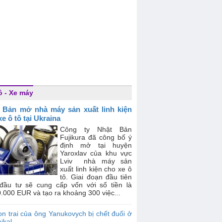
ô - Xe máy
 Bản mở nhà máy sản xuất linh kiện
e ô tô tại Ukraina
Công ty Nhật Bản
Fujikura đã công bố ý
định mở tại huyện
Yaroxlav của khu vực
Lviv nhà máy sản
xuất linh kiện cho xe ô
tô. Giai đoạn đầu tiên
 đầu tư sẽ cung cấp vốn với số tiền là
.000 EUR và tạo ra khoảng 300 việc...
n trai của ông Yanukovych bị chết đuối ở
ikal