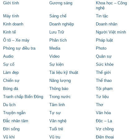
Giới tính
Gương sáng
Khoa học – Công
nghệ
Máy tính
Sáng chế
Tin tặc
Kinh doanh
Doanh nghiệp
Doanh nhân
Kinh tế
Lưu Trữ
Người Việt mình
Ô tô – Xe máy
Phân tích
Pháp luật
Phóng sự điều tra
Media
Photo
Audio
Video
Quân sự
Sự cố
Sự kiện
Sức khỏe
Làm đẹp
Tài liệu kỹ thuật
Thế giới
Chiến sự
Năng lượng
Thể thao
Bóng đá
Thông báo
Tội phạm
Tranh chấp Biển Đông
Trong nước
Tư liệu
Du lịch
Tâm linh
Thơ
Truyện ngắn
Tự sự
Văn hóa
Đắc nhân tâm
Văn nghệ
Độc – Lạ
Đời sống
Tuổi trẻ
Vợ chồng
Vũ khí
Vũ trụ
Điện thoại