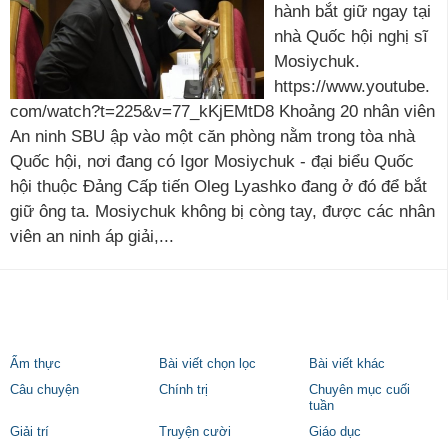
hành bắt giữ ngay tại
nhà Quốc hội nghị sĩ
Mosiychuk.
https://www.youtube.
com/watch?t=225&v=77_kKjEMtD8 Khoảng 20 nhân viên
An ninh SBU ập vào một căn phòng nằm trong tòa nhà
Quốc hội, nơi đang có Igor Mosiychuk - đại biểu Quốc
hội thuộc Đảng Cấp tiến Oleg Lyashko đang ở đó để bắt
giữ ông ta. Mosiychuk không bị còng tay, được các nhân
viên an ninh áp giải,...
Ẩm thực
Bài viết chọn lọc
Bài viết khác
Câu chuyện
Chính trị
Chuyên mục cuối
tuần
Giải trí
Truyện cười
Giáo dục