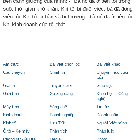
bên cạnh giường của mình: - "Bà nó đã ở bên tôi trong
suốt thời gian khó khăn. Khi tôi bị đuổi việc, bà đã động
viên tôi. Khi tôi bị bắn và bị thương - bà nó đã ở bên tôi.
Khi kinh doanh của tôi thất...
Ẩm thực
Bài viết chọn lọc
Bài viết khác
Câu chuyện
Chính trị
Chuyên mục cuối
tuần
Giải trí
Truyện cười
Giáo dục
Giới tính
Gương sáng
Khoa học – Công
nghệ
Máy tính
Sáng chế
Tin tặc
Kinh doanh
Doanh nghiệp
Doanh nhân
Kinh tế
Lưu Trữ
Người Việt mình
Ô tô – Xe máy
Phân tích
Pháp luật
Phóng sự điều tra
Media
Photo