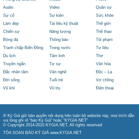
Audio
Video
Quân sự
Sự cố
Sự kiện
Sức khỏe
Làm đẹp
Tài liệu kỹ thuật
Thế giới
Chiến sự
Năng lượng
Thể thao
Bóng đá
Thông báo
Tội phạm
Tranh chấp Biển Đông
Trong nước
Tư liệu
Du lịch
Tâm linh
Thơ
Truyện ngắn
Tự sự
Văn hóa
Đắc nhân tâm
Văn nghệ
Độc – Lạ
Đời sống
Tuổi trẻ
Vợ chồng
Vũ khí
Vũ trụ
Điện thoại
® Ký Giả giữ bản quyền nội dung trên toàn bộ website này, mọi trích dẫn
vui lòng ghi rõ “báo Ký Giả” hoặc “KYGIA.NET”
© Copyright 2014-2015 KYGIA.NET, All rights reserved
TÒA SOẠN BÁO KÝ GIẢ
www.KYGIA.NET