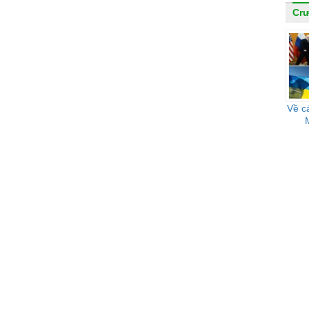
Cr
Về c