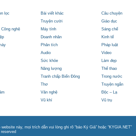
ọn lọc
Bài viết khác
Câu chuyện
Truyện cười
Giáo dục
 Công nghệ
Máy tính
Sáng chế
ệp
Doanh nhân
Kinh tế
máy
Phân tích
Pháp luật
Audio
Video
Sức khỏe
Làm đẹp
Năng lượng
Thể thao
Tranh chấp Biển Đông
Trong nước
Thơ
Truyện ngắn
tâm
Văn nghệ
Độc – Lạ
Vũ khí
Vũ trụ
 website này, mọi trích dẫn vui lòng ghi rõ “báo Ký Giả” hoặc “KYGIA.NET”
 reserved