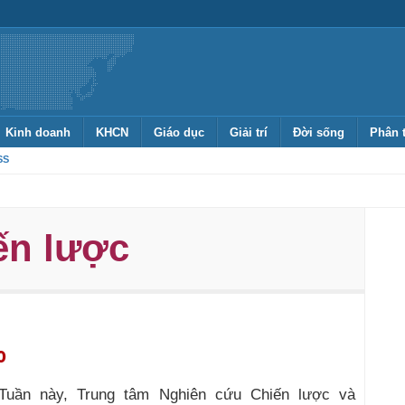
Kinh doanh
KHCN
Giáo dục
Giải trí
Đời sống
Phân 
SS
ến lược
o
Tuần này, Trung tâm Nghiên cứu Chiến lược và