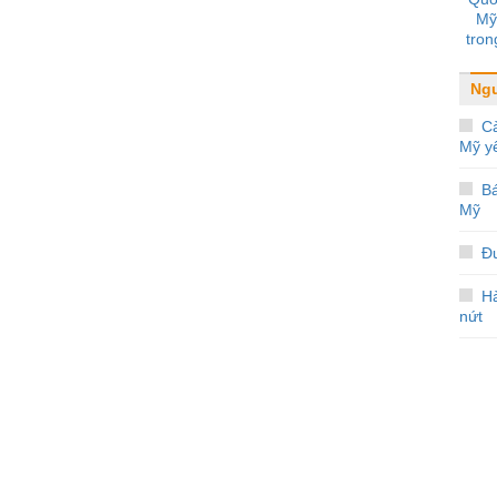
Mỹ
tron
Ngư
Cà
Mỹ y
Bá
Mỹ
Đ
H
nứt