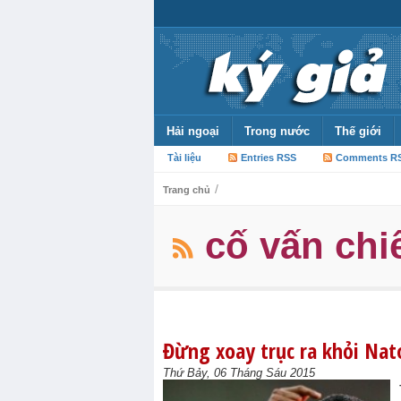
Hải ngoại
Trong nước
Thế giới
Tài liệu
Entries RSS
Comments R
/
Trang chủ
cố vấn chi
Đừng xoay trục ra khỏi Nat
Thứ Bảy, 06 Tháng Sáu 2015