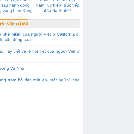
 sau hành động
Nam "uy hiếp" trực tiếp
g vùng biển Đông
đảo Ba Bình?!
ời Việt tại Mỹ
 phê bikini của người Việt ở California bị
êu cầu đóng cửa
o Tây viết về lễ hội Tết của người Việt ở
ường Về Nhà
àng trăm hộ dân mất ăn, mất ngủ vì nhà