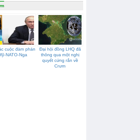
ưm
ác cuộc đàm phán
Đại hội đồng LHQ đã
Mỹ-NATO-Nga
thông qua một nghị
quyết cứng rắn về
Crưm