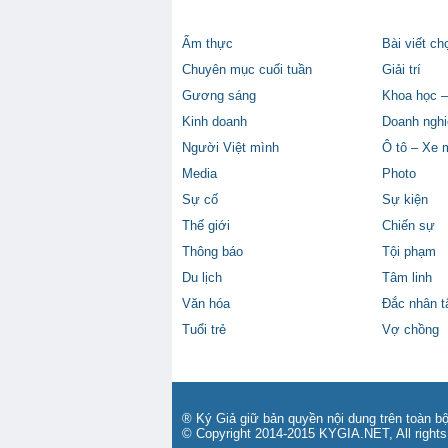
Ẩm thực
Bài viết ch
Chuyên mục cuối tuần
Giải trí
Gương sáng
Khoa học –
Kinh doanh
Doanh nghi
Người Việt mình
Ô tô – Xe 
Media
Photo
Sự cố
Sự kiện
Thế giới
Chiến sự
Thông báo
Tội phạm
Du lịch
Tâm linh
Văn hóa
Đắc nhân 
Tuổi trẻ
Vợ chồng
® Ký Giả giữ bản quyền nội dung trên toàn bộ
© Copyright 2014-2015 KYGIA.NET, All rights