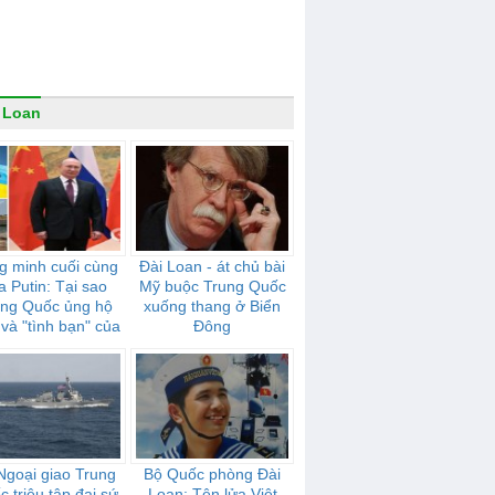
 Loan
g minh cuối cùng
Đài Loan - át chủ bài
a Putin: Tại sao
Mỹ buộc Trung Quốc
ung Quốc ủng hộ
xuống thang ở Biển
và "tình bạn" của
Đông
mạnh mẽ như thế
nào
Ngoại giao Trung
Bộ Quốc phòng Đài
 triệu tập đại sứ
Loan: Tên lửa Việt