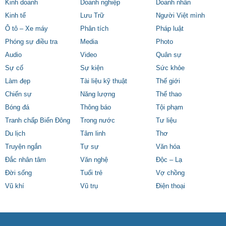
Kinh doanh
Doanh nghiệp
Doanh nhân
Kinh tế
Lưu Trữ
Người Việt mình
Ô tô – Xe máy
Phân tích
Pháp luật
Phóng sự điều tra
Media
Photo
Audio
Video
Quân sự
Sự cố
Sự kiện
Sức khỏe
Làm đẹp
Tài liệu kỹ thuật
Thế giới
Chiến sự
Năng lượng
Thể thao
Bóng đá
Thông báo
Tội phạm
Tranh chấp Biển Đông
Trong nước
Tư liệu
Du lịch
Tâm linh
Thơ
Truyện ngắn
Tự sự
Văn hóa
Đắc nhân tâm
Văn nghệ
Độc – Lạ
Đời sống
Tuổi trẻ
Vợ chồng
Vũ khí
Vũ trụ
Điện thoại