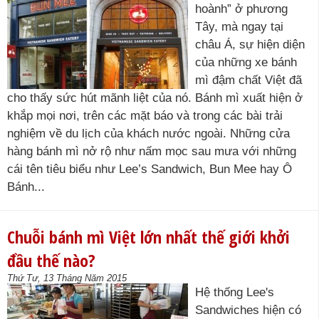
hoành” ở phương
Tây, mà ngay tại
châu Á, sự hiện diện
của những xe bánh
mì đậm chất Việt đã
cho thấy sức hút mãnh liệt của nó. Bánh mì xuất hiện ở
khắp mọi nơi, trên các mặt báo và trong các bài trải
nghiệm về du lịch của khách nước ngoài. Những cửa
hàng bánh mì nở rộ như nấm mọc sau mưa với những
cái tên tiêu biểu như Lee’s Sandwich, Bun Mee hay Ô
Bánh...
Chuỗi bánh mì Việt lớn nhất thế giới khởi
đầu thế nào?
Thứ Tư, 13 Tháng Năm 2015
Hệ thống Lee's
Sandwiches hiện có