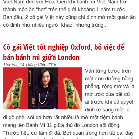
Việt Nam đến với Hoài Liên khi bánh mì Việt Nam trở
thành món ăn “hot” trên thế giới khoảng 1 năm trước.
Ban đầu, 2 cô gái Việt này cũng chỉ định mở một quán ăn
cố định như nhiều người khác, nhưng trùng...
Cô gái Việt tốt nghiệp Oxford, bỏ việc để
bán bánh mì giữa London
Thứ Hai, 14 Tháng Chín 2015
Vân từng bước trên
một con đường bằng
phẳng, rộng mở và là
mơ ước của bất cứ
ai trước khi cô quyết
định rẽ sang một lối
đi gồ ghề, sỏi đá hơn rất nhiều là mở một tiệm bánh
mang tên Bánh Mì 11 giữa thủ đô London sôi động.
“Trước hết, cứ làm đi đã. Bởi quan trọng hơn tất cả, đây