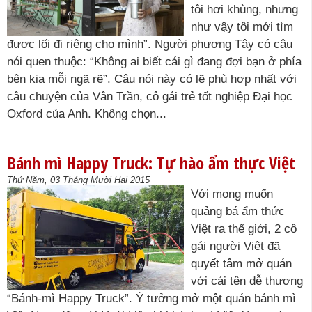
tôi hơi khùng, nhưng
như vậy tôi mới tìm
được lối đi riêng cho mình”. Người phương Tây có câu
nói quen thuộc: “Không ai biết cái gì đang đợi bạn ở phía
bên kia mỗi ngã rẽ”. Câu nói này có lẽ phù hợp nhất với
câu chuyện của Vân Trần, cô gái trẻ tốt nghiệp Đại học
Oxford của Anh. Không chọn...
Bánh mì Happy Truck: Tự hào ẩm thực Việt
Thứ Năm, 03 Tháng Mười Hai 2015
Với mong muốn
quảng bá ẩm thức
Việt ra thế giới, 2 cô
gái người Việt đã
quyết tâm mở quán
với cái tên dễ thương
“Bánh-mì Happy Truck”. Ý tưởng mở một quán bánh mì