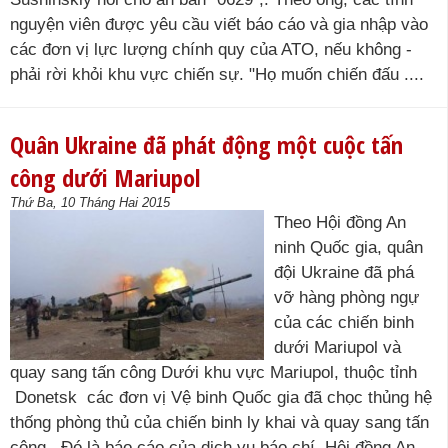
nguyện viên được yêu cầu viết báo cáo và gia nhập vào
các đơn vị lực lượng chính quy của ATO, nếu không -
phải rời khỏi khu vực chiến sự. "Họ muốn chiến đấu ....
Quân Ukraine đã phát động một cuộc tấn
công dưới Mariupol
Thứ Ba, 10 Tháng Hai 2015
Theo Hội đồng An
ninh Quốc gia, quân
đội Ukraine đã phá
vỡ hàng phòng ngự
của các chiến binh
dưới Mariupol và
quay sang tấn công Dưới khu vực Mariupol, thuộc tỉnh
Donetsk các đơn vị Vệ binh Quốc gia đã chọc thủng hệ
thống phòng thủ của chiến binh ly khai và quay sang tấn
công . Đó là báo cáo của dịch vụ báo chí Hội đồng An