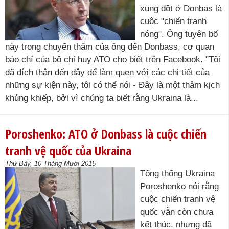
xung đột ở Donbas là
cuộc "chiến tranh
nóng". Ông tuyên bố
này trong chuyến thăm của ông đến Donbass, cơ quan
báo chí của bộ chỉ huy ATO cho biết trên Facebook. "Tôi
đã đích thân đến đây để làm quen với các chi tiết của
những sự kiện này, tôi có thể nói - Đây là một thảm kịch
khủng khiếp, bởi vì chúng ta biết rằng Ukraina là...
Poroshenko: ATO ở Donbass là cuộc chiến
tranh vệ quốc của Ukraina
Thứ Bảy, 10 Tháng Mười 2015
Tổng thống Ukraina
Poroshenko nói rằng
cuộc chiến tranh vệ
quốc vẫn còn chưa
kết thúc, nhưng đã