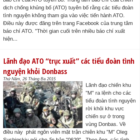
dịch chống khủng bố (ATO) tuyên bố rằng các tiểu đoàn
tình nguyện không tham gia vào việc tiến hành ATO.
Điều này được đăng trên trang Facebook của trung tâm
báo chí ATO. "Thời gian cuối trên nhiều báo chí xuất
hiện...
Lãnh đạo ATO “trục xuất” các tiểu đoàn tình
nguyện khỏi Donbass
Thứ Năm, 26 Tháng Ba 2015
Lãnh đạo chiến khu
"M" ra lệnh cho các
tiểu đoàn tình nguyện
rời khỏi khu vực
chiến sự ở trong
vùng Donbas. Về
điều này phát ngôn viên mặt trận chiên khu "M" Oleg
Sushinskiy nói cho ấn bản "0629",. Theo ông, các tình