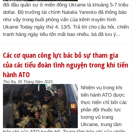
đối đầu quân sự ở miền đông Ukraine là khoảng 5-7 triệu
dollar. Bộ trưởng tài chính Natalia Yaresko đã thông báo
như vậy trong buổi phỏng vấn của kênh truyền hình
Ukaine Today ngày thứ 4, 13/5. Trả lời cho câu hỏi, chiến
tranh hàng ngày tiêu tốn mất bao nhiêu, bà đã lưu ý...
Các cơ quan công lực bác bỏ sự tham gia
của các tiểu đoàn tình nguyện trong khi tiến
hành ATO
Thứ Ba, 05 Tháng Năm 2015
Nhiệm vụ trong khi
tiến hành ATO được
thực hiện chỉ bởi các
phân đội thuộc lực
lượng vũ trang
Ukraine, trung tâm
báo chí của ATO tuyên bố. Trung tâm báo chí của chiến