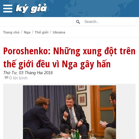
/
/
/
Trang chủ
Nga
Thế giới
Ukraina
Poroshenko: Những xung đột trên
thế giới đều vì Nga gây hấn
Thứ Tư, 03 Tháng Hai 2016
0 lời bình