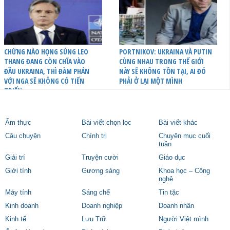
CHỪNG NÀO HỌNG SÚNG LEO
PORTNIKOV: UKRAINA VÀ PUTIN
THANG ĐANG CÒN CHĨA VÀO
CÙNG NHAU TRONG THẾ GIỚI
ĐẦU UKRAINA, THÌ ĐÀM PHÁN
NÀY SẼ KHÔNG TỒN TẠI, AI ĐÓ
VỚI NGA SẼ KHÔNG CÓ TIẾN
PHẢI Ở LẠI MỘT MÌNH
TRIỂN
Ẩm thực
Bài viết chọn lọc
Bài viết khác
Câu chuyện
Chính trị
Chuyên mục cuối
tuần
Giải trí
Truyện cười
Giáo dục
Giới tính
Gương sáng
Khoa học – Công
nghệ
Máy tính
Sáng chế
Tin tặc
Kinh doanh
Doanh nghiệp
Doanh nhân
Kinh tế
Lưu Trữ
Người Việt mình