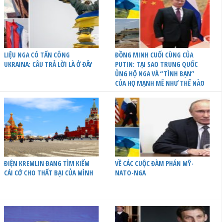
LIỆU NGA CÓ TẤN CÔNG
ĐỒNG MINH CUỐI CÙNG CỦA
UKRAINA: CÂU TRẢ LỜI LÀ Ở ĐÂY
PUTIN: TẠI SAO TRUNG QUỐC
ỦNG HỘ NGA VÀ “TÌNH BẠN”
CỦA HỌ MẠNH MẼ NHƯ THẾ NÀO
ĐIỆN KREMLIN ĐANG TÌM KIẾM
VỀ CÁC CUỘC ĐÀM PHÁN MỸ-
CÁI CỚ CHO THẤT BẠI CỦA MÌNH
NATO-NGA