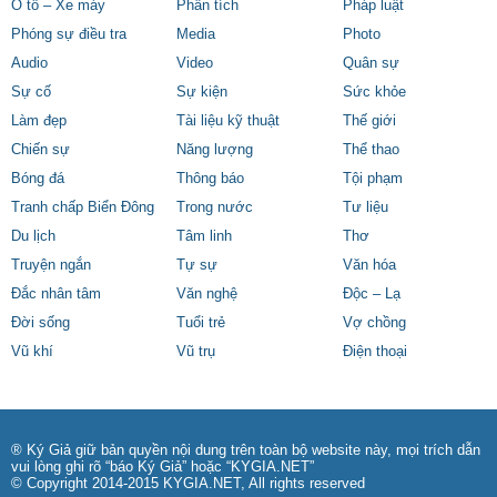
Ô tô – Xe máy
Phân tích
Pháp luật
Phóng sự điều tra
Media
Photo
Audio
Video
Quân sự
Sự cố
Sự kiện
Sức khỏe
Làm đẹp
Tài liệu kỹ thuật
Thế giới
Chiến sự
Năng lượng
Thể thao
Bóng đá
Thông báo
Tội phạm
Tranh chấp Biển Đông
Trong nước
Tư liệu
Du lịch
Tâm linh
Thơ
Truyện ngắn
Tự sự
Văn hóa
Đắc nhân tâm
Văn nghệ
Độc – Lạ
Đời sống
Tuổi trẻ
Vợ chồng
Vũ khí
Vũ trụ
Điện thoại
® Ký Giả giữ bản quyền nội dung trên toàn bộ website này, mọi trích dẫn
vui lòng ghi rõ “báo Ký Giả” hoặc “KYGIA.NET”
© Copyright 2014-2015 KYGIA.NET, All rights reserved