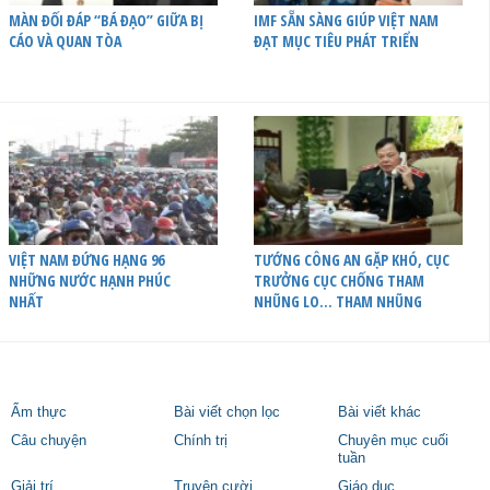
MÀN ĐỐI ĐÁP “BÁ ĐẠO” GIỮA BỊ
IMF SẴN SÀNG GIÚP VIỆT NAM
CÁO VÀ QUAN TÒA
ĐẠT MỤC TIÊU PHÁT TRIỂN
VIỆT NAM ĐỨNG HẠNG 96
TƯỚNG CÔNG AN GẶP KHÓ, CỤC
NHỮNG NƯỚC HẠNH PHÚC
TRƯỞNG CỤC CHỐNG THAM
NHẤT
NHŨNG LO… THAM NHŨNG
Ẩm thực
Bài viết chọn lọc
Bài viết khác
Câu chuyện
Chính trị
Chuyên mục cuối
tuần
Giải trí
Truyện cười
Giáo dục