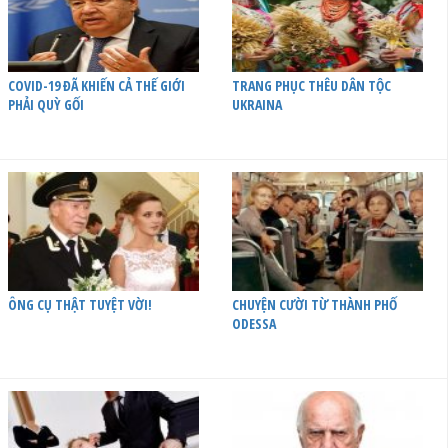
COVID-19 ĐÃ KHIẾN CẢ THẾ GIỚI
TRANG PHỤC THÊU DÂN TỘC
PHẢI QUỲ GỐI
UKRAINA
ÔNG CỤ THẬT TUYỆT VỜI!
CHUYỆN CƯỜI TỪ THÀNH PHỐ
ODESSA