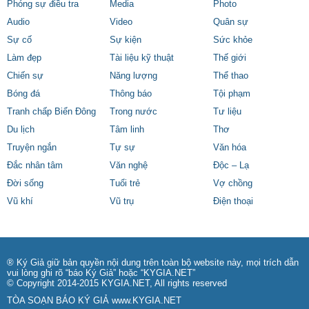
Phóng sự điều tra
Media
Photo
Audio
Video
Quân sự
Sự cố
Sự kiện
Sức khỏe
Làm đẹp
Tài liệu kỹ thuật
Thế giới
Chiến sự
Năng lượng
Thể thao
Bóng đá
Thông báo
Tội phạm
Tranh chấp Biển Đông
Trong nước
Tư liệu
Du lịch
Tâm linh
Thơ
Truyện ngắn
Tự sự
Văn hóa
Đắc nhân tâm
Văn nghệ
Độc – Lạ
Đời sống
Tuổi trẻ
Vợ chồng
Vũ khí
Vũ trụ
Điện thoại
® Ký Giả giữ bản quyền nội dung trên toàn bộ website này, mọi trích dẫn
vui lòng ghi rõ “báo Ký Giả” hoặc “KYGIA.NET”
© Copyright 2014-2015 KYGIA.NET, All rights reserved
TÒA SOẠN BÁO KÝ GIẢ
www.KYGIA.NET