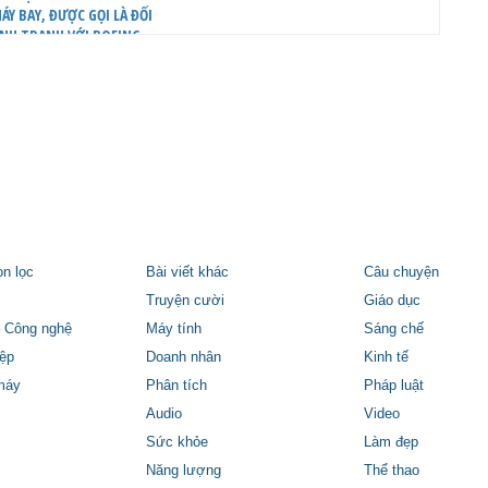
ÁY BAY, ĐƯỢC GỌI LÀ ĐỐI
NH TRANH VỚI BOEING
ọn lọc
Bài viết khác
Câu chuyện
Truyện cười
Giáo dục
 Công nghệ
Máy tính
Sáng chế
ệp
Doanh nhân
Kinh tế
máy
Phân tích
Pháp luật
Audio
Video
Sức khỏe
Làm đẹp
Năng lượng
Thể thao