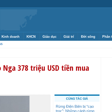
Kinh doanh
KHCN
Giáo dục
Giải trí
Đời sống
Phân 
SS
o Nga 378 triệu USD tiền mua
CÙNG TÁC GIẢ
Rừng Điện Biên bị “cạo
trọc”: Những cánh rừng