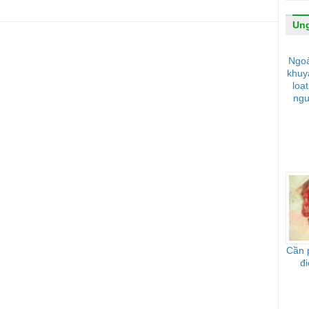
Ung
Ngoà
khuy
loạ
ngu
Cần p
đi