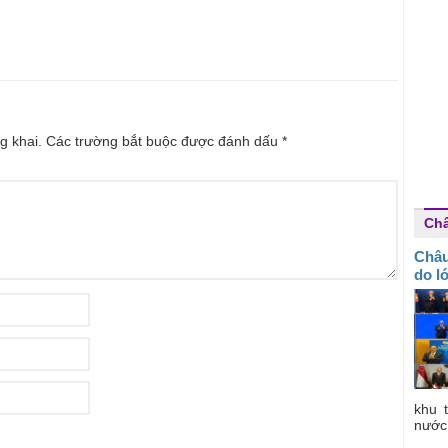
g khai.
Các trường bắt buộc được đánh dấu
*
Ch
Châu
do l
khu 
nước 