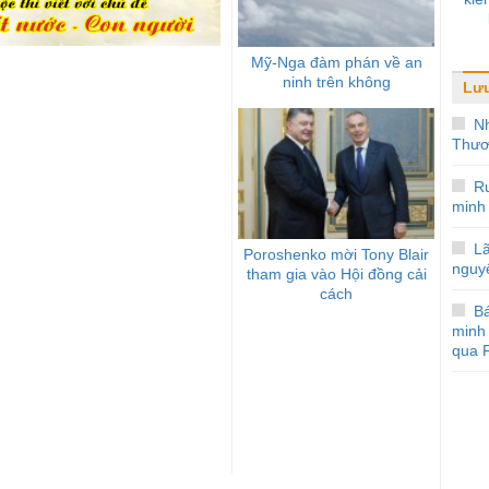
Mỹ-Nga đàm phán về an
ninh trên không
Lưu
Nh
Thươ
R
minh 
L
Poroshenko mời Tony Blair
nguy
tham gia vào Hội đồng cải
cách
Bá
minh
qua F