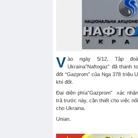
V
ào ngày 5/12, Tập đo
Ukraina”Naftogaz” đã thanh t
đốt “Gazprom” của Nga 378 triệu U
khí đốt.
Đại diện phía”Gazprom” xác nhận
trả trước này, cần thiết cho việc nố
cho Ukraina.
Unian.