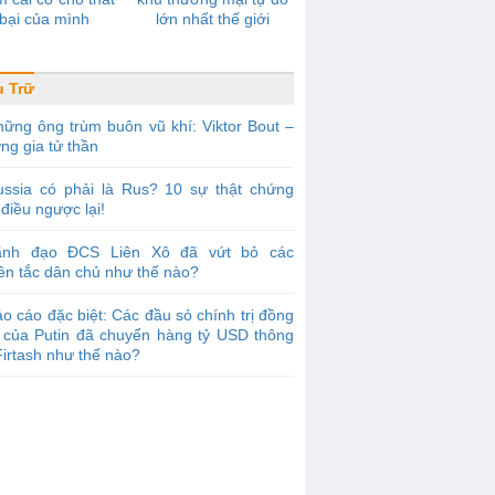
bại của mình
lớn nhất thế giới
 Trữ
ững ông trùm buôn vũ khí: Viktor Bout –
ng gia tử thần
ussia có phải là Rus? 10 sự thật chứng
điều ngược lại!
ãnh đạo ĐCS Liên Xô đã vứt bỏ các
ên tắc dân chủ như thế nào?
o cáo đặc biệt: Các đầu sỏ chính trị đồng
 của Putin đã chuyển hàng tỷ USD thông
irtash như thế nào?