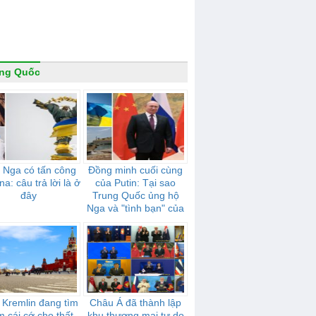
ung Quốc
 Nga có tấn công
Đồng minh cuối cùng
na: câu trả lời là ở
của Putin: Tại sao
đây
Trung Quốc ủng hộ
Nga và "tình bạn" của
họ mạnh mẽ như thế
nào
 Kremlin đang tìm
Châu Á đã thành lập
m cái cớ cho thất
khu thương mại tự do