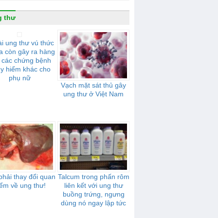
 thư
i ung thư vú thức
a còn gây ra hàng
t các chứng bệnh
y hiểm khác cho
phụ nữ
Vạch mặt sát thủ gây
ung thư ở Việt Nam
hải thay đổi quan
Talcum trong phấn rôm
ểm về ung thư!
liên kết với ung thư
buồng trứng, ngưng
dùng nó ngay lập tức