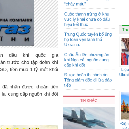
“chảy máu”
Cuộc thanh trừng ở khu
vực ly khai chưa có dấu
hiệu kết thúc
Tr
Trung Quốc tuyên bố ủng
hộ toàn vẹn lãnh thổ
Ukraina.
Châu Âu lên phương án
àn dầu khí quốc gia
khi Nga cắt nguồn cung
oán trước cho tập đoàn khí
cấp khí đốt
SD, tiền mua 1 tỷ mét khối
Liệu
Được hoãn thi hành án,
Ukrai
Tổng giám đốc đi lừa đảo
tiếp
 đã nhận được khoản tiền
i lại cung cấp nguồn khí đốt
TIN KHÁC
Điện
kiế