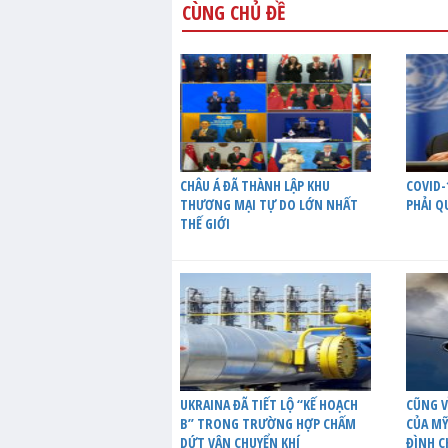
CÙNG CHỦ ĐỀ
CHÂU Á ĐÃ THÀNH LẬP KHU
COVID-
THƯƠNG MẠI TỰ DO LỚN NHẤT
PHẢI Q
THẾ GIỚI
UKRAINA ĐÃ TIẾT LỘ “KẾ HOẠCH
CŨNG V
B” TRONG TRƯỜNG HỢP CHẤM
CỦA MỸ
DỨT VẬN CHUYỂN KHÍ
ĐÌNH C