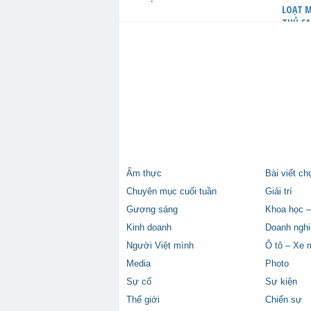
LOẠT M
THỦ CẠ
Ẩm thực
Bài viết ch
Chuyên mục cuối tuần
Giải trí
Gương sáng
Khoa học –
Kinh doanh
Doanh nghi
Người Việt mình
Ô tô – Xe 
Media
Photo
Sự cố
Sự kiện
Thế giới
Chiến sự