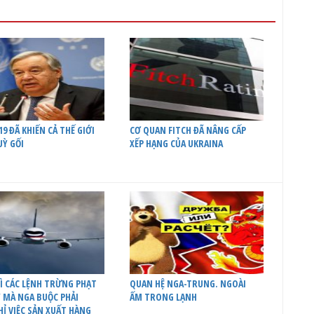
19 ĐÃ KHIẾN CẢ THẾ GIỚI
CƠ QUAN FITCH ĐÃ NÂNG CẤP
UỲ GỐI
XẾP HẠNG CỦA UKRAINA
Ì CÁC LỆNH TRỪNG PHẠT
QUAN HỆ NGA-TRUNG. NGOÀI
 MÀ NGA BUỘC PHẢI
ẤM TRONG LẠNH
HỈ VIỆC SẢN XUẤT HÀNG