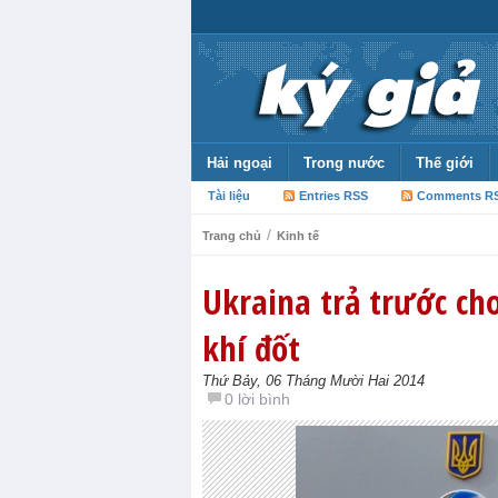
Hải ngoại
Trong nước
Thế giới
Tài liệu
Entries RSS
Comments R
/
Trang chủ
Kinh tế
Ukraina trả trước ch
khí đốt
Thứ Bảy, 06 Tháng Mười Hai 2014
0 lời bình