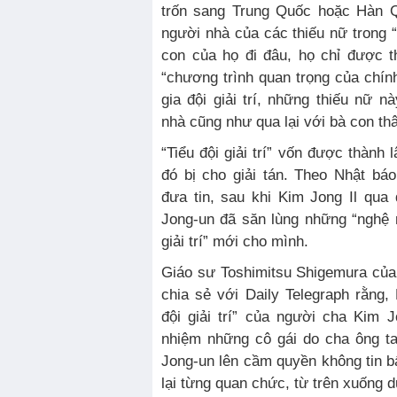
trốn sang Trung Quốc hoặc Hàn Qu
người nhà của các thiếu nữ trong “T
con của họ đi đâu, họ chỉ được t
“chương trình quan trọng của chính
gia đội giải trí, những thiếu nữ
nhà cũng như qua lại với bà con th
“Tiểu đội giải trí” vốn được thành 
đó bị cho giải tán. Theo Nhật bá
đưa tin, sau khi Kim Jong Il qua
Jong-un đã săn lùng những “nghệ 
giải trí” mới cho mình.
Giáo sư Toshimitsu Shigemura củ
chia sẻ với Daily Telegraph rằng, 
đội giải trí” của người cha Kim J
nhiệm những cô gái do cha ông ta
Jong-un lên cầm quyền không tin bất
lại từng quan chức, từ trên xuống d