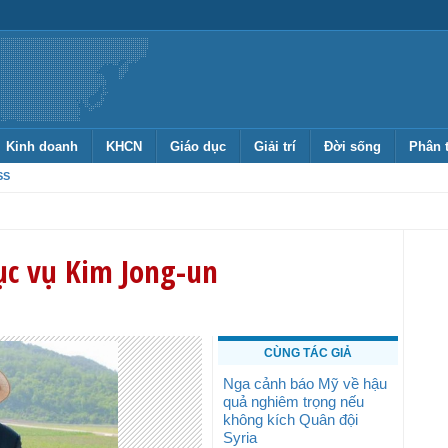
Kinh doanh
KHCN
Giáo dục
Giải trí
Đời sống
Phân 
SS
hục vụ Kim Jong-un
CÙNG TÁC GIẢ
Nga cảnh báo Mỹ về hậu
quả nghiêm trọng nếu
không kích Quân đội
Syria