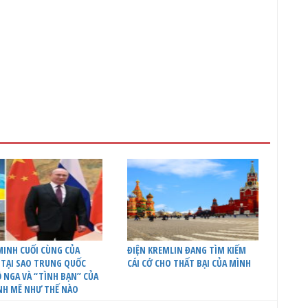
INH CUỐI CÙNG CỦA
ĐIỆN KREMLIN ĐANG TÌM KIẾM
 TẠI SAO TRUNG QUỐC
CÁI CỚ CHO THẤT BẠI CỦA MÌNH
 NGA VÀ “TÌNH BẠN” CỦA
NH MẼ NHƯ THẾ NÀO