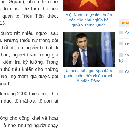
asure Squad), nhiều thiếu nữ
ại lớp học để làm thú tiêu
Việt Nam - mục tiêu hoàn
quan to Triều Tiên khác,
hảo của chủ nghĩa bá
13.
Me
quyền Trung Quốc
S
 được rất nhiều người sau
ại. Những thiếu nữ trong đội
H
ý bắt đi, có người bị bắt đi
 học, người thân trong gia
"M
kỷ lụ
 kiểm tra kỹ lưỡng. Trong
h thú tiêu khiển cho những
Ukraina kêu gọi Nga đàm
Ch
phán chấm dứt chiến tranh
. Nơi họ tham gia được gọi
ở miền Đông
quad).
có khoảng 2000 thiếu nữ, chia
h dục, tổ mát-xa, tổ còn lại
hông cho công khai về hoạt
c là nhờ những người chạy