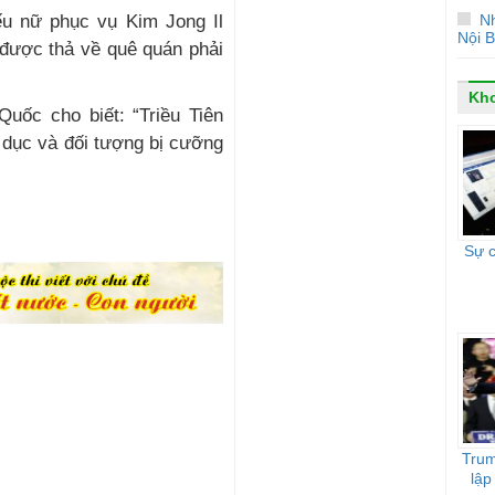
Nh
ếu nữ phục vụ Kim Jong Il
Nội B
 được thả về quê quán phải
Kho
uốc cho biết: “Triều Tiên
h dục và đối tượng bị cưỡng
Sự 
Trum
lập