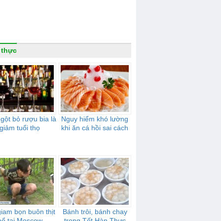
 thực
gột bỏ rượu bia là
Nguy hiểm khó lường
giảm tuổi thọ
khi ăn cá hồi sai cách
giam bọn buôn thịt
Bánh trôi, bánh chay
hổ tại Moscow
trong Tết Hàn Thực