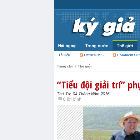
Hải ngoại
Trong nước
Thế giới
Tài liệu
Entries RSS
Comments R
/
Trang chủ
Thế giới
“Tiểu đội giải trí” p
Thứ Tư, 04 Tháng Năm 2016
0 lời bình