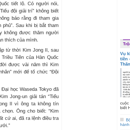
ốc tiết lộ. Có người nói,
iểu đội giải trí” không biết
hông báo rằng đi tham gia
 phủ”. Sau khi bị bắt tham
 này không được thăm người
ân thích của mình.
Trộ
lập từ thời Kim Jong Il, sau
Vụ k
o Triều Tiên của Hàn Quốc
tiền
Thăn
 đời được vài năm thì Kim
nhân” mới để tổ chức “Đội
a Đại học Waseda Tokyo đã
Kim Jong-un giải tán “Tiểu
cuộc 
ong Il vì ông ta không tín
biết H
 chọn. Ông cho biết: “Kim
 cứ ai, đã ra lệnh điều tra
B
hành 
ưới.”