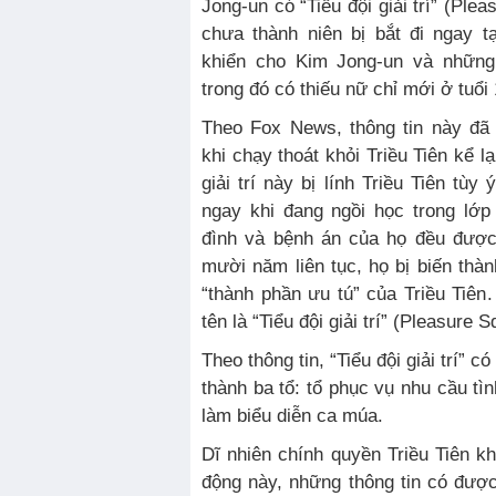
Jong-un có “Tiểu đội giải trí” (Ple
chưa thành niên bị bắt đi ngay t
khiển cho Kim Jong-un và những 
trong đó có thiếu nữ chỉ mới ở tuổi 
Theo Fox News, thông tin này đã
khi chạy thoát khỏi Triều Tiên kể l
giải trí này bị lính Triều Tiên tùy 
ngay khi đang ngồi học trong lớp
đình và bệnh án của họ đều được
mười năm liên tục, họ bị biến thàn
“thành phần ưu tú” của Triều Tiên
tên là “Tiểu đội giải trí” (Pleasure S
Theo thông tin, “Tiểu đội giải trí” 
thành ba tổ: tổ phục vụ nhu cầu tìn
làm biểu diễn ca múa.
Dĩ nhiên chính quyền Triều Tiên k
động này, những thông tin có đượ