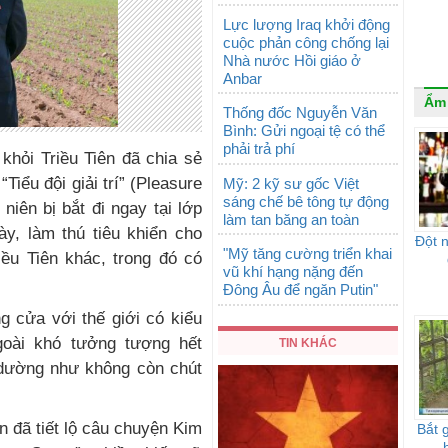
Lực lượng Iraq khởi động
cuộc phản công chống lại
Nhà nước Hồi giáo ở
Anbar
Ẩm
Thống đốc Nguyễn Văn
Bình: Gửi ngoại tệ có thể
phải trả phí
 khỏi Triều Tiên đã chia sẻ
Tiểu đội giải trí” (Pleasure
Mỹ: 2 kỹ sư gốc Việt
sáng chế bê tông tự động
niên bị bắt đi ngay tại lớp
làm tan băng an toàn
ày, làm thú tiêu khiển cho
Đột n
"Mỹ tăng cường triển khai
ều Tiên khác, trong đó có
vũ khí hạng nặng đến
Đông Âu để ngăn Putin"
ng cửa với thế giới có kiểu
goài khó tưởng tượng hết
TIN KHÁC
 dường như không còn chút
n đã tiết lộ câu chuyện Kim
Bắt 