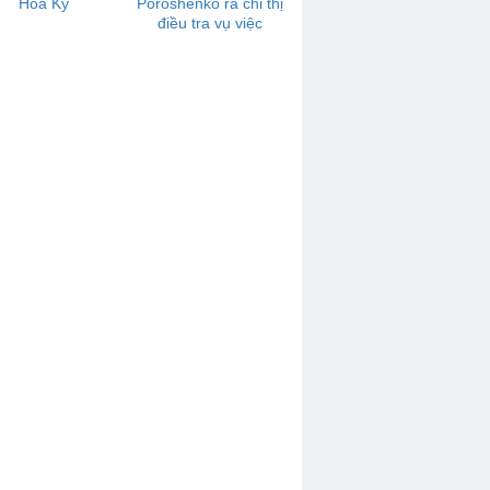
Hoa Kỳ
Poroshenko ra chỉ thị
điều tra vụ việc