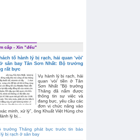
m cắp - Xin "đểu"
hách tố hành lý bị rạch, hải quan ‘vòi’
 ở sân bay Tân Sơn Nhất: Bộ trưởng
g rất bực
Vụ hành lý bị rạch, hải
quan ‘vòi’ tiền ở Tân
Sơn Nhất "Bộ trưởng
Thăng đã nắm được
thông tin sự việc và
đang bực, yêu cầu các
đơn vị chức năng vào
xác minh, xử lý”, ông Khuất Việt Hùng cho
ành lý bị...
ộ trưởng Thăng phát bực trước tin báo
lý bị rạch ở sân bay