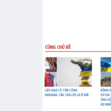
CÙNG CHỦ ĐỀ
LIỆU NGA CÓ TẤN CÔNG
ĐỒNG M
UKRAINA: CÂU TRẢ LỜI LÀ Ở ĐÂY
PUTIN:
ỦNG HỘ
HỌ MẠ