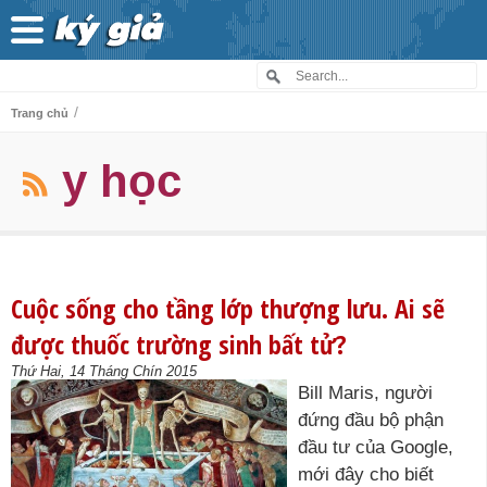
/
Trang chủ
y học
Cuộc sống cho tầng lớp thượng lưu. Ai sẽ
được thuốc trường sinh bất tử?
Thứ Hai, 14 Tháng Chín 2015
Bill Maris, người
đứng đầu bộ phận
đầu tư của Google,
mới đây cho biết