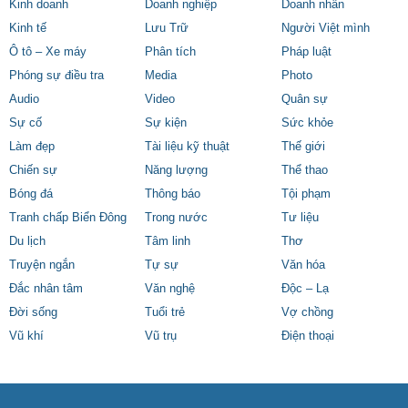
Kinh doanh
Doanh nghiệp
Doanh nhân
Kinh tế
Lưu Trữ
Người Việt mình
Ô tô – Xe máy
Phân tích
Pháp luật
Phóng sự điều tra
Media
Photo
Audio
Video
Quân sự
Sự cố
Sự kiện
Sức khỏe
Làm đẹp
Tài liệu kỹ thuật
Thế giới
Chiến sự
Năng lượng
Thể thao
Bóng đá
Thông báo
Tội phạm
Tranh chấp Biển Đông
Trong nước
Tư liệu
Du lịch
Tâm linh
Thơ
Truyện ngắn
Tự sự
Văn hóa
Đắc nhân tâm
Văn nghệ
Độc – Lạ
Đời sống
Tuổi trẻ
Vợ chồng
Vũ khí
Vũ trụ
Điện thoại