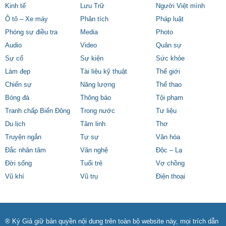
Kinh tế
Lưu Trữ
Người Việt mình
Ô tô – Xe máy
Phân tích
Pháp luật
Phóng sự điều tra
Media
Photo
Audio
Video
Quân sự
Sự cố
Sự kiện
Sức khỏe
Làm đẹp
Tài liệu kỹ thuật
Thế giới
Chiến sự
Năng lượng
Thể thao
Bóng đá
Thông báo
Tội phạm
Tranh chấp Biển Đông
Trong nước
Tư liệu
Du lịch
Tâm linh
Thơ
Truyện ngắn
Tự sự
Văn hóa
Đắc nhân tâm
Văn nghệ
Độc – Lạ
Đời sống
Tuổi trẻ
Vợ chồng
Vũ khí
Vũ trụ
Điện thoại
® Ký Giả giữ bản quyền nội dung trên toàn bộ website này, mọi trích dẫn