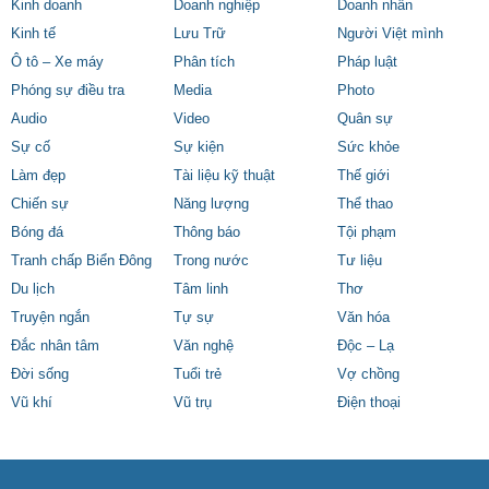
Kinh doanh
Doanh nghiệp
Doanh nhân
Kinh tế
Lưu Trữ
Người Việt mình
Ô tô – Xe máy
Phân tích
Pháp luật
Phóng sự điều tra
Media
Photo
Audio
Video
Quân sự
Sự cố
Sự kiện
Sức khỏe
Làm đẹp
Tài liệu kỹ thuật
Thế giới
Chiến sự
Năng lượng
Thể thao
Bóng đá
Thông báo
Tội phạm
Tranh chấp Biển Đông
Trong nước
Tư liệu
Du lịch
Tâm linh
Thơ
Truyện ngắn
Tự sự
Văn hóa
Đắc nhân tâm
Văn nghệ
Độc – Lạ
Đời sống
Tuổi trẻ
Vợ chồng
Vũ khí
Vũ trụ
Điện thoại