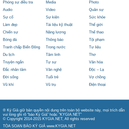
Phóng sự điều tra
Media
Photo
Audio
Video
Quân sự
Sự cố
Sự kiện
Sức khỏe
Làm đẹp
Tài liệu kỹ thuật
Thế giới
Chiến sự
Năng lượng
Thể thao
Bóng đá
Thông báo
Tội phạm
Tranh chấp Biển Đông
Trong nước
Tư liệu
Du lịch
Tâm linh
Thơ
Truyện ngắn
Tự sự
Văn hóa
Đắc nhân tâm
Văn nghệ
Độc – Lạ
Đời sống
Tuổi trẻ
Vợ chồng
Vũ khí
Vũ trụ
Điện thoại
® Ký Giả giữ bản quyền nội dung trên toàn bộ website này, mọi trích dẫn
vui lòng ghi rõ “báo Ký Giả” hoặc “KYGIA.NET”
© Copyright 2014-2015 KYGIA.NET, All rights reserved
TÒA SOẠN BÁO KÝ GIẢ
www.KYGIA.NET