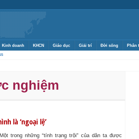
Kinh doanh
KHCN
Giáo dục
Giải trí
Đời sống
Phân 
SS
ực nghiệm
nh là ‘ngoại lệ’
Một trong những “tính trạng trội” của dân ta được