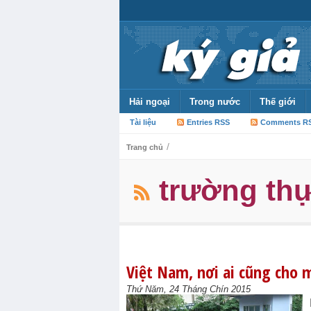
Hải ngoại
Trong nước
Thế giới
Tài liệu
Entries RSS
Comments R
/
Trang chủ
trường th
Việt Nam, nơi ai cũng cho mì
Thứ Năm, 24 Tháng Chín 2015