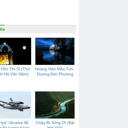
dia
 Hồn Thi Sĩ (Thơ
Hoàng Hôn Mầu Tím-
nh Hà Văn Năm)
Dương Kim Phượng
riya" Ukraina đã
Chảy Đi Sông Ơi (Bài
uyển lượng hàng
Hát Việt)