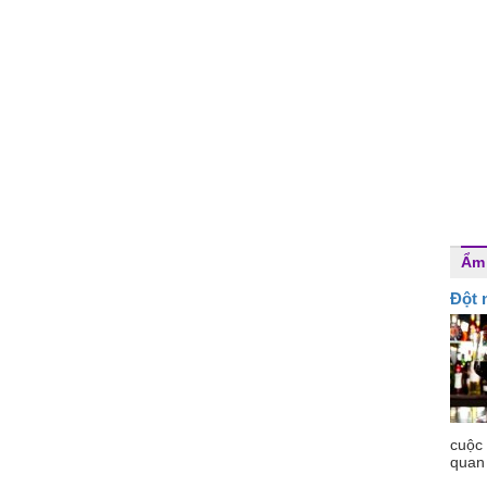
Ẩm
Đột 
cuộc
quan 