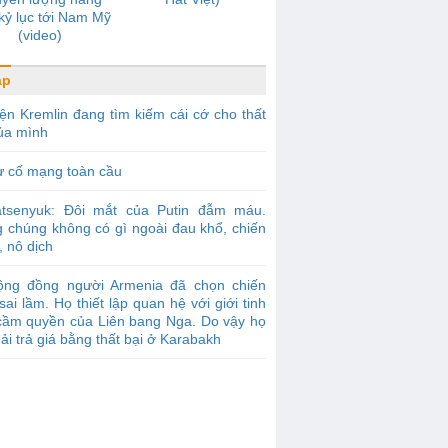
kỷ lục tới Nam Mỹ
(video)
áp
ện Kremlin đang tìm kiếm cái cớ cho thất
của mình
ự cố mạng toàn cầu
atsenyuk: Đôi mắt của Putin đẫm máu.
g chúng không có gì ngoài đau khổ, chiến
, nô dịch
ộng đồng người Armenia đã chọn chiến
sai lầm. Họ thiết lập quan hệ với giới tinh
cầm quyền của Liên bang Nga. Do vậy họ
ải trả giá bằng thất bại ở Karabakh