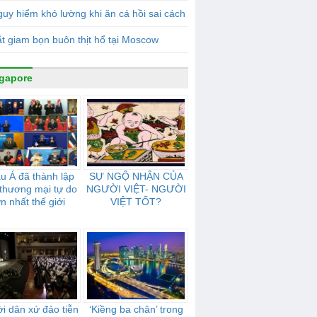
uy hiểm khó lường khi ăn cá hồi sai cách
t giam bọn buôn thịt hổ tại Moscow
gapore
u Á đã thành lập
SỰ NGỘ NHẬN CỦA
thương mại tự do
NGƯỜI VIỆT- NGƯỜI
ớn nhất thế giới
VIỆT TỐT?
i dân xứ đảo tiễn
‘Kiềng ba chân’ trong