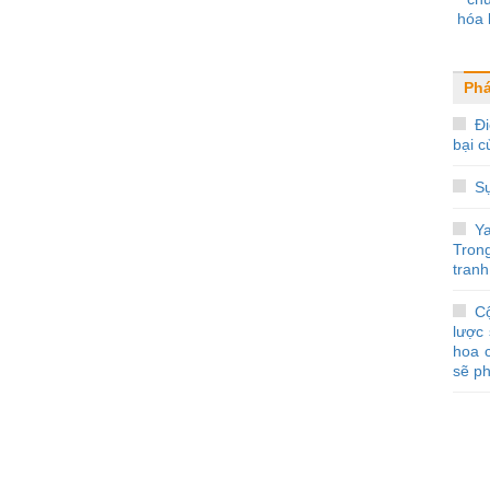
hóa 
Ph
Đi
bại 
S
Y
Tron
tranh
C
lược 
hoa 
sẽ ph