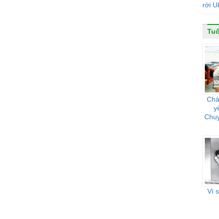
rời U
Tuổ
Chà
y
Chuy
Vì 