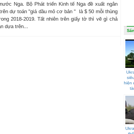
ước Nga. Bộ Phát triển Kinh tế Nga đề xuất ngân
trên dự toán "giá dầu mỏ cơ bản " là $ 50 mỗi thùng
ong 2018-2019. Tất nhiên trên giấy tờ thì vẽ gì chả
n dựa trên...
Sán
Ukra
siê
hiện
tà
Ukra
th