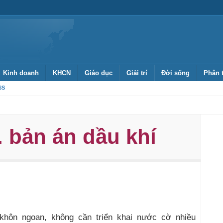
Kinh doanh
KHCN
Giáo dục
Giải trí
Đời sống
Phân 
SS
. bản án dầu khí
hôn ngoan, không cần triển khai nước cờ nhiều