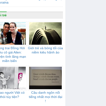
kraina
i trẻ
ng trai Đồng Hới
Giới trẻ và bóng tối của
êu cô gái Ailen:
niềm kiêu hãnh ảo
ện tình lãng mạn
miền biển
sao người Việt có
Câu danh ngôn nổi
thói tùy tiện?
tiếng nhất mọi thời đại
!