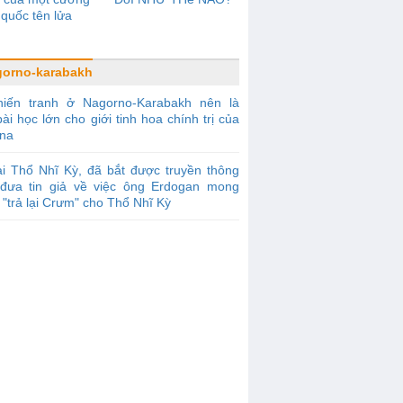
quốc tên lửa
orno-karabakh
hiến tranh ở Nagorno-Karabakh nên là
ài học lớn cho giới tinh hoa chính trị của
ina
i Thổ Nhĩ Kỳ, đã bắt được truyền thông
đưa tin giả về việc ông Erdogan mong
"trả lại Crưm" cho Thổ Nhĩ Kỳ