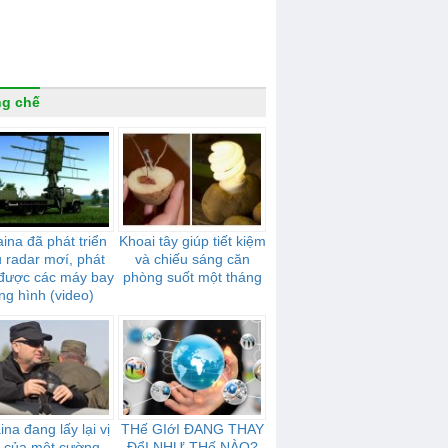
g chế
ina đã phát triển
Khoai tây giúp tiết kiệm
u radar mơí, phát
và chiếu sáng căn
 được các máy bay
phòng suốt một tháng
ng hình (video)
ina đang lấy lại vị
THế GIớI ĐANG THAY
ế của một cường
ĐổI NHƯ THế NÀO?