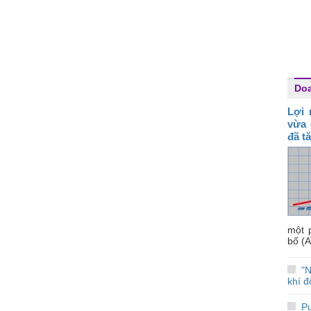
Do
Lợi 
vừa 
đã t
một 
bố (A
"N
khí đ
Pu