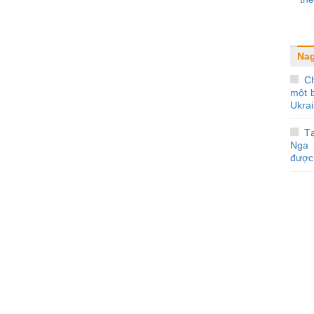
Nag
C
một b
Ukra
Tạ
Nga 
được 