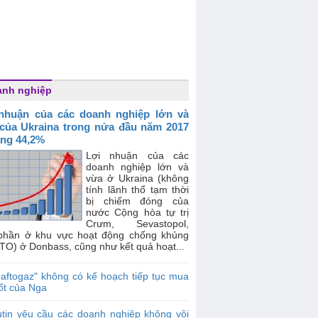
anh nghiệp
nhuận của các doanh nghiệp lớn và
của Ukraina trong nửa đầu năm 2017
ăng 44,2%
Lợi nhuận của các
doanh nghiệp lớn và
vừa ở Ukraina (không
tính lãnh thổ tạm thời
bị chiếm đóng của
nước Cộng hòa tự trị
Crưm, Sevastopol,
phần ở khu vực hoạt động chống khủng
TO) ở Donbass, cũng như kết quả hoạt...
aftogaz" không có kế hoạch tiếp tục mua
ốt của Nga
tin yêu cầu các doanh nghiệp không vội