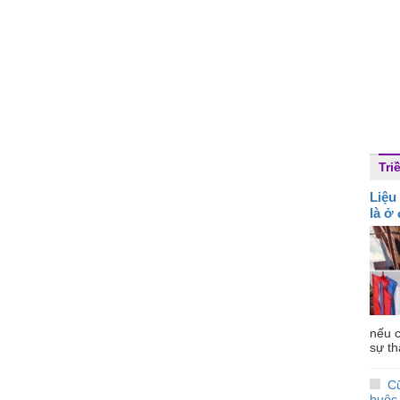
Tri
Liệu
là ở
nếu c
sự th
Cũ
buộc 