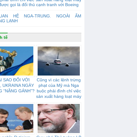
được gọi là đối thủ cạnh tranh với Boeing
UAN HỆ NGA-TRUNG. NGOÀI ẤM
NG LẠNH
h tế
I SAO ĐỐI VỚI
Cũng vì các lệnh trừng
, UKRAINA NGÀY
phạt của Mỹ mà Nga
G “NẶNG GÁNH”?
buộc phải đình chỉ việc
sản xuất hàng loạt máy
bay, được gọi là đối thủ
cạnh tranh với Boeing