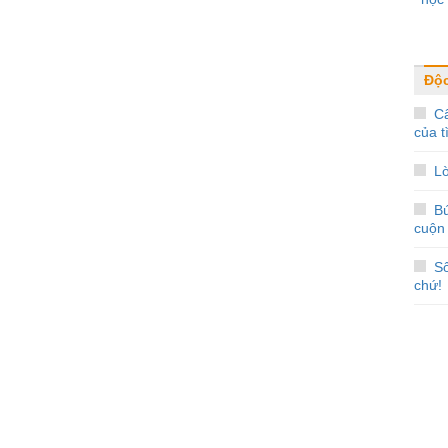
Độc
Câ
của t
Lờ
Bú
cuộn
Số
chứ!