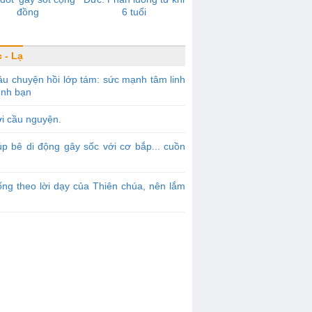
đồng
6 tuổi
 - Lạ
u chuyện hồi lớp tám: sức mạnh tâm linh
ình bạn
i cầu nguyện.
p bê di động gây sốc với cơ bắp... cuồn
ng theo lời dạy của Thiên chúa, nên lắm