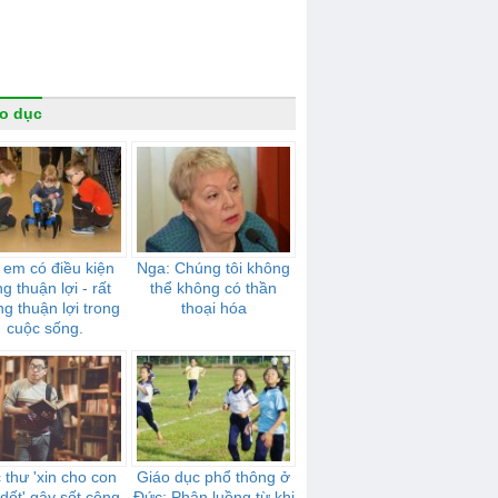
o dục
 em có điều kiện
Nga: Chúng tôi không
g thuận lợi - rất
thể không có thần
g thuận lợi trong
thoại hóa
cuộc sống.
 thư 'xin cho con
Giáo dục phổ thông ở
dốt' gây sốt cộng
Đức: Phân luồng từ khi