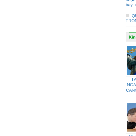
bay, 
Q
TRO
Kin
TẠ
NGA
CÀN