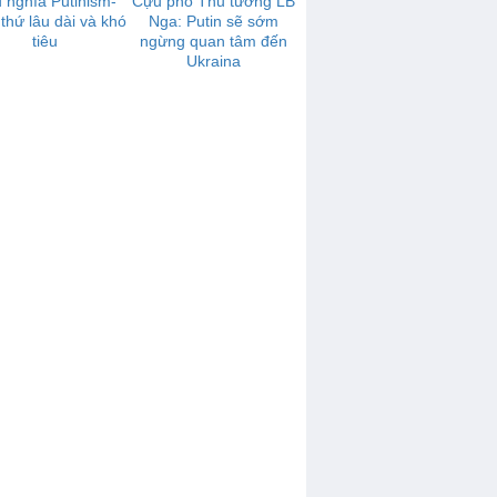
 nghĩa Putinism-
Cựu phó Thủ tướng LB
 thứ lâu dài và khó
Nga: Putin sẽ sớm
tiêu
ngừng quan tâm đến
Ukraina