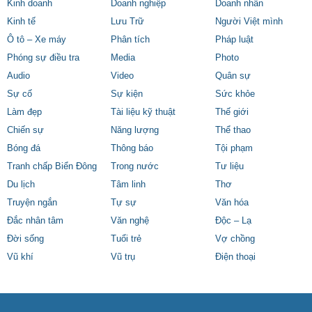
Kinh doanh
Doanh nghiệp
Doanh nhân
Kinh tế
Lưu Trữ
Người Việt mình
Ô tô – Xe máy
Phân tích
Pháp luật
Phóng sự điều tra
Media
Photo
Audio
Video
Quân sự
Sự cố
Sự kiện
Sức khỏe
Làm đẹp
Tài liệu kỹ thuật
Thế giới
Chiến sự
Năng lượng
Thể thao
Bóng đá
Thông báo
Tội phạm
Tranh chấp Biển Đông
Trong nước
Tư liệu
Du lịch
Tâm linh
Thơ
Truyện ngắn
Tự sự
Văn hóa
Đắc nhân tâm
Văn nghệ
Độc – Lạ
Đời sống
Tuổi trẻ
Vợ chồng
Vũ khí
Vũ trụ
Điện thoại