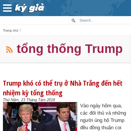
/
Trang chủ
tổng thống Trump
Trump khó có thể trụ ở Nhà Trắng đến hết
nhiệm kỳ tổng thống
Thứ Năm, 23 Tháng Tám 2018
Vào ngày hôm qua,
các đối thủ và những
người ủng hộ Trump
đều đồng thuận coi