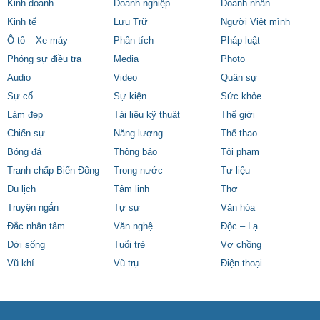
Kinh doanh
Doanh nghiệp
Doanh nhân
Kinh tế
Lưu Trữ
Người Việt mình
Ô tô – Xe máy
Phân tích
Pháp luật
Phóng sự điều tra
Media
Photo
Audio
Video
Quân sự
Sự cố
Sự kiện
Sức khỏe
Làm đẹp
Tài liệu kỹ thuật
Thế giới
Chiến sự
Năng lượng
Thể thao
Bóng đá
Thông báo
Tội phạm
Tranh chấp Biển Đông
Trong nước
Tư liệu
Du lịch
Tâm linh
Thơ
Truyện ngắn
Tự sự
Văn hóa
Đắc nhân tâm
Văn nghệ
Độc – Lạ
Đời sống
Tuổi trẻ
Vợ chồng
Vũ khí
Vũ trụ
Điện thoại