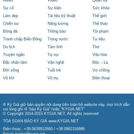
Audio
Video
Quân sự
Sự cố
Sự kiện
Sức khỏe
Làm đẹp
Tài liệu kỹ thuật
Thế giới
Chiến sự
Năng lượng
Thể thao
Bóng đá
Thông báo
Tội phạm
Tranh chấp Biển Đông
Trong nước
Tư liệu
Du lịch
Tâm linh
Thơ
Truyện ngắn
Tự sự
Văn hóa
Đắc nhân tâm
Văn nghệ
Độc – Lạ
Đời sống
Tuổi trẻ
Vợ chồng
Vũ khí
Vũ trụ
Điện thoại
® Ký Giả giữ bản quyền nội dung trên toàn bộ website này, mọi trích dẫn
vui lòng ghi rõ “báo Ký Giả” hoặc “KYGIA.NET”
© Copyright 2014-2015 KYGIA.NET, All rights reserved
TÒA SOẠN BÁO KÝ GIẢ
www.KYGIA.NET
Điện thoại.: +38.0639912660 / +38.0962116886