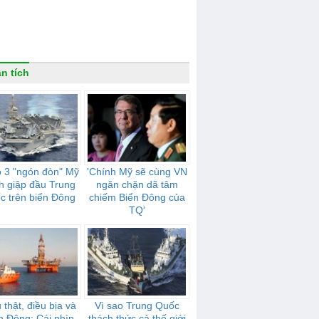
n tích
ộ 3 "ngón đòn" Mỹ
'Chính Mỹ sẽ cùng VN
h giập đầu Trung
ngăn chặn dã tâm
c trên biển Đông
chiếm Biển Đông của
TQ'
 thật, điều bịa và
Vì sao Trung Quốc
n Đông: Cái nhìn
thách thức cả thế giới