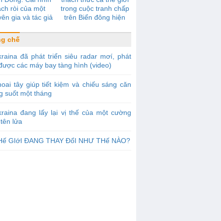
̣ch ròi của một
trong cuộc tranh chấp
ên gia và tác giả
trên Biển đông hiện
tiếng về yêu sách
nay?
n của Trung Quốc
g chế
raina đã phát triển siêu radar mơí, phát
được các máy bay tàng hình (video)
oai tây giúp tiết kiệm và chiếu sáng căn
g suốt một tháng
raina đang lấy lại vị thế của một cường
tên lửa
Hế GIớI ĐANG THAY ĐổI NHƯ THế NÀO?