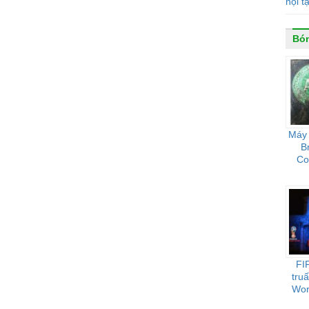
nội t
Bó
Máy 
B
Co
FI
tru
Wor