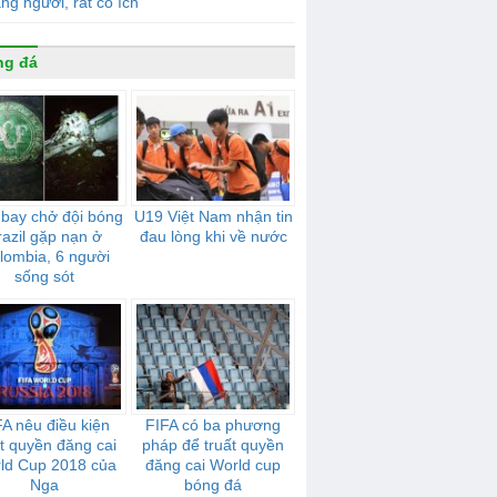
ạng người, rất có ích
ng đá
bay chở đội bóng
U19 Việt Nam nhận tin
razil gặp nạn ở
đau lòng khi về nước
lombia, 6 người
sống sót
FA nêu điều kiện
FIFA có ba phương
ất quyền đăng cai
pháp để truất quyền
ld Cup 2018 của
đăng cai World cup
Nga
bóng đá