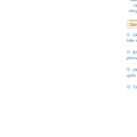
ra
chuy
nổi 
biể
Sán
Uk
hiện 
Kh
phòn
Uk
quốc 
T