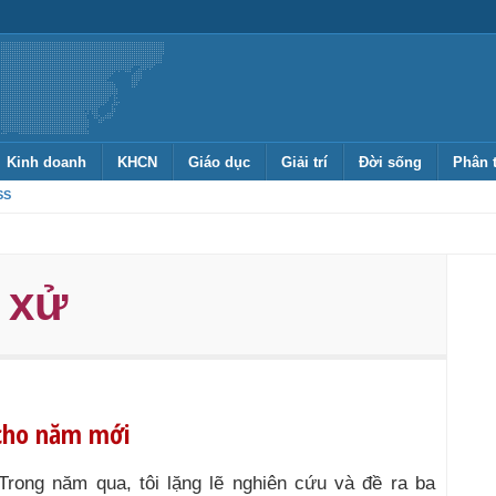
Kinh doanh
KHCN
Giáo dục
Giải trí
Đời sống
Phân 
SS
 xử
 cho năm mới
Trong năm qua, tôi lặng lẽ nghiên cứu và đề ra ba