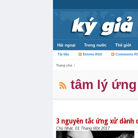
Hải ngoại
Trong nước
Thế giới
Tài liệu
Entries RSS
Comments R
/
Trang chủ
tâm lý ứng
3 nguyên tắc ứng xử dành
Chủ Nhật, 01 Tháng Một 2017