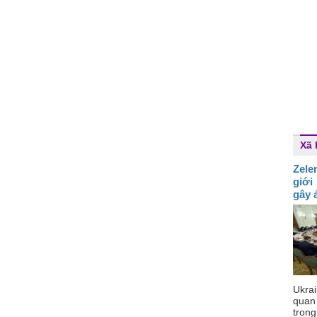
Xã 
Zele
giới
gây 
Ukra
quan
trong