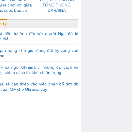
ina chơi vơi giữa
TỔNG THỐNG
ác cuộc bầu cử
UKRAINA
n tệ
út tiền từ Anh đối với người Nga đã là
g thể
gân hàng Thế giới đang đặt hy vọng vào
ina
F ca ngợi Ukraina vì những cải cách và
ọi chính sách tài khóa thận trọng
a sẽ can thiệp vào việc phân bổ đợt tín
 của IMF cho Ukraina vay