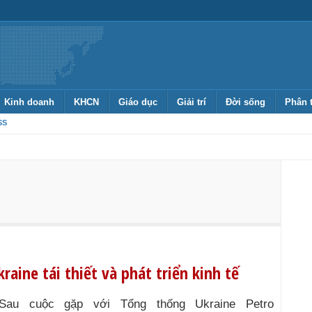
Kinh doanh
KHCN
Giáo dục
Giải trí
Đời sống
Phân 
SS
raine tái thiết và phát triển kinh tế
Sau cuộc gặp với Tổng thống Ukraine Petro