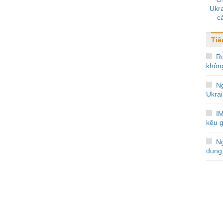
Ukra
c
Tiề
R
khôn
N
Ukra
IM
kêu g
Ng
dụng