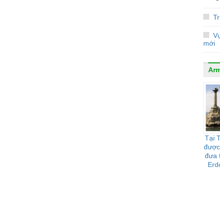
Tr
Vụ
mới
Arm
Tại 
được
đưa t
Erd
"trả