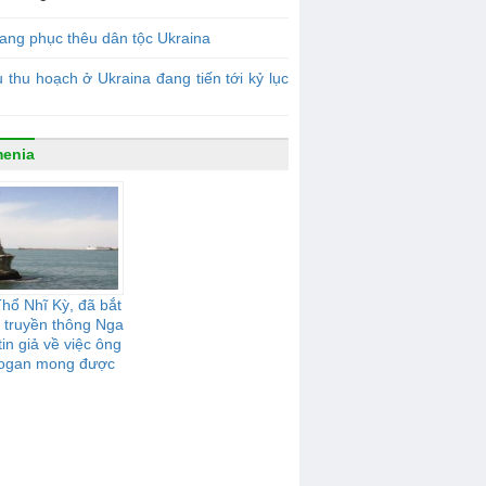
ang phục thêu dân tộc Ukraina
 thu hoạch ở Ukraina đang tiến tới kỷ lục
enia
Thổ Nhĩ Kỳ, đã bắt
 truyền thông Nga
in giả về việc ông
ogan mong được
 lại Crưm" cho Thổ
Nhĩ Kỳ