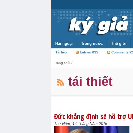
Hải ngoại
Trong nước
Thế giới
Tài liệu
Entries RSS
Comments R
/
Trang chủ
tái thiết
Đức khẳng định sẽ hỗ trợ Uk
Thứ Năm, 14 Tháng Năm 2015