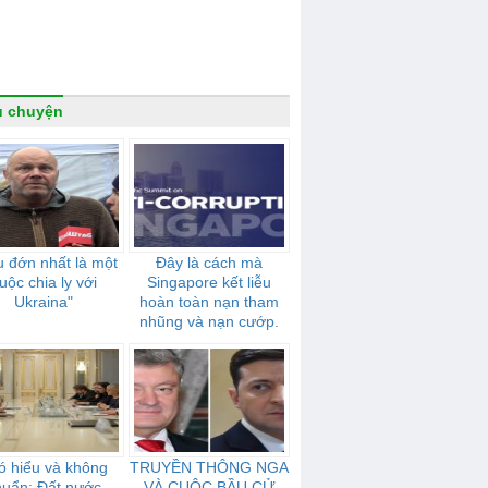
u chuyện
 đớn nhất là một
Đây là cách mà
uộc chia ly với
Singapore kết liễu
Ukraina"
hoàn toàn nạn tham
nhũng và nạn cướp.
ó hiểu và không
TRUYỀN THÔNG NGA
huẩn: Đất nước
VÀ CUỘC BẦU CỬ