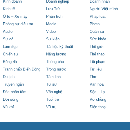
Kinh doanh
Doanh nghiệp
Doanh nhân
Kinh tế
Lưu Trữ
Người Việt mình
Ô tô – Xe máy
Phân tích
Pháp luật
Phóng sự điều tra
Media
Photo
Audio
Video
Quân sự
Sự cố
Sự kiện
Sức khỏe
Làm đẹp
Tài liệu kỹ thuật
Thế giới
Chiến sự
Năng lượng
Thể thao
Bóng đá
Thông báo
Tội phạm
Tranh chấp Biển Đông
Trong nước
Tư liệu
Du lịch
Tâm linh
Thơ
Truyện ngắn
Tự sự
Văn hóa
Đắc nhân tâm
Văn nghệ
Độc – Lạ
Đời sống
Tuổi trẻ
Vợ chồng
Vũ khí
Vũ trụ
Điện thoại