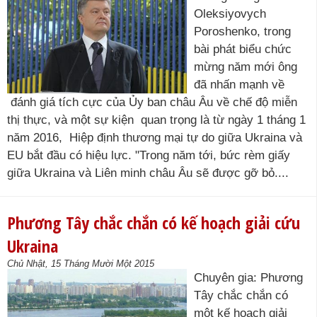
Oleksiyovych
Poroshenko, trong
bài phát biểu chức
mừng năm mới ông
đã nhấn mạnh về
đánh giá tích cực của Ủy ban châu Âu về chế độ miễn
thị thực, và một sự kiện quan trọng là từ ngày 1 tháng 1
năm 2016, Hiệp định thương mại tự do giữa Ukraina và
EU bắt đầu có hiệu lực. "Trong năm tới, bức rèm giấy
giữa Ukraina và Liên minh châu Âu sẽ được gỡ bỏ....
Phương Tây chắc chắn có kế hoạch giải cứu
Ukraina
Chủ Nhật, 15 Tháng Mười Một 2015
Chuyên gia: Phương
Tây chắc chắn có
một kế hoạch giải