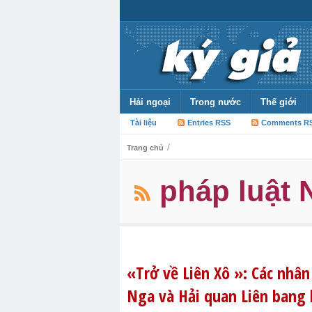
Hải ngoại
Trong nước
Thế giới
Tài liệu
Entries RSS
Comments R
/
Trang chủ
pháp luật 
«Trở về Liên Xô »: Các nhân
Nga và Hải quan Liên bang 