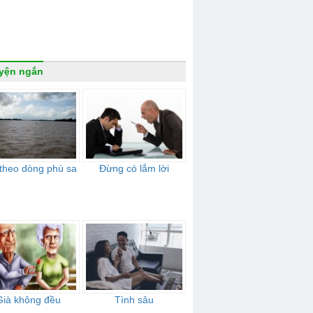
yện ngắn
 theo dòng phù sa
Đừng có lắm lời
Già không đều
Tình sâu