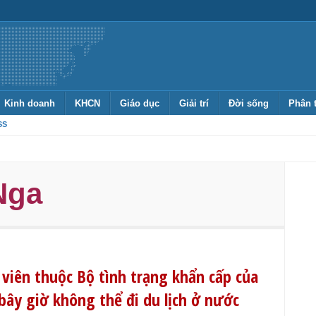
Kinh doanh
KHCN
Giáo dục
Giải trí
Đời sống
Phân 
SS
Nga
 viên thuộc Bộ tình trạng khẩn cấp của
bây giờ không thể đi du lịch ở nước