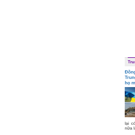
Tr
Đồng
Trun
họ m
lại c
nữa l