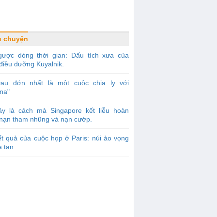
u chuyện
gược dòng thời gian: Dấu tích xưa của
điều dưỡng Kuyalnik.
Đau đớn nhất là một cuộc chia ly với
na"
ây là cách mà Singapore kết liễu hoàn
 nạn tham nhũng và nạn cướp.
t quả của cuộc họp ở Paris: núi ảo vọng
a tan