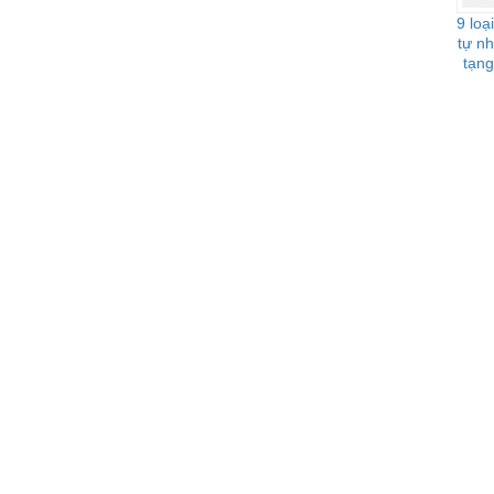
9 loạ
tự nh
tạng