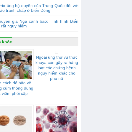
ria ủng hộ quyền của Trung Quốc đối với
đảo tranh chấp ở Biển Đông
huyên gia Nga cảnh báo: Tình hình Biển
 rất nguy hiểm
c khỏe
Ngoài ung thư vú thức
khuya còn gây ra hàng
loạt các chứng bệnh
nguy hiểm khác cho
phụ nữ
 cách để bảo vệ
g cúm thông dụng
 viêm phổi cấp