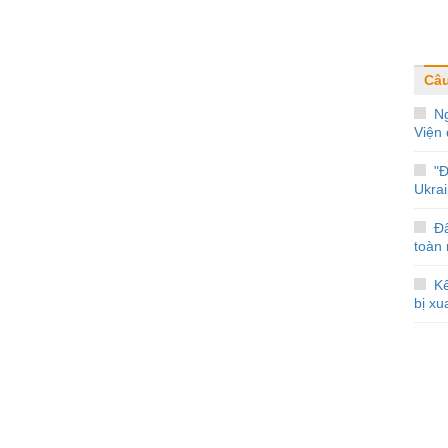
Câ
N
Viện 
"
Ukrai
Đ
toàn
Kế
bị xu