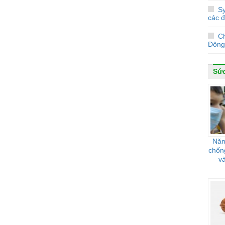
Sy
các 
C
Đông
Sứ
Năm
chốn
và