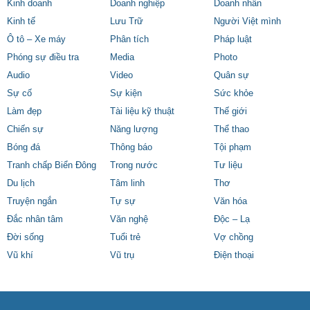
Kinh doanh
Doanh nghiệp
Doanh nhân
Kinh tế
Lưu Trữ
Người Việt mình
Ô tô – Xe máy
Phân tích
Pháp luật
Phóng sự điều tra
Media
Photo
Audio
Video
Quân sự
Sự cố
Sự kiện
Sức khỏe
Làm đẹp
Tài liệu kỹ thuật
Thế giới
Chiến sự
Năng lượng
Thể thao
Bóng đá
Thông báo
Tội phạm
Tranh chấp Biển Đông
Trong nước
Tư liệu
Du lịch
Tâm linh
Thơ
Truyện ngắn
Tự sự
Văn hóa
Đắc nhân tâm
Văn nghệ
Độc – Lạ
Đời sống
Tuổi trẻ
Vợ chồng
Vũ khí
Vũ trụ
Điện thoại