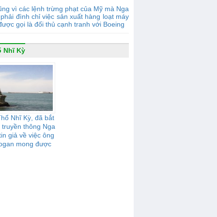
ng vì các lệnh trừng phạt của Mỹ mà Nga
phải đình chỉ việc sản xuất hàng loạt máy
được gọi là đối thủ cạnh tranh với Boeing
 Nhĩ Kỳ
Thổ Nhĩ Kỳ, đã bắt
 truyền thông Nga
in giả về việc ông
ogan mong được
 lại Crưm" cho Thổ
Nhĩ Kỳ