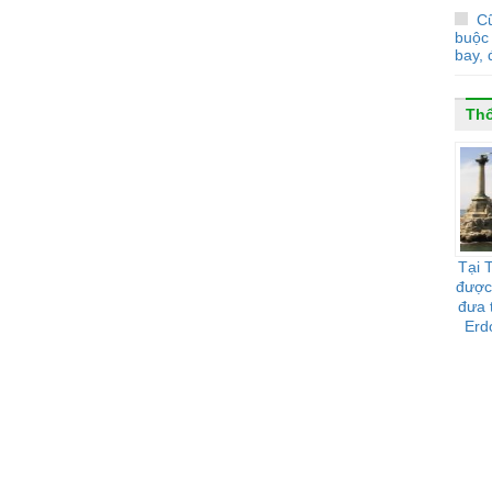
Cũ
buộc 
bay, 
Thổ
Tại 
được
đưa t
Erd
"trả