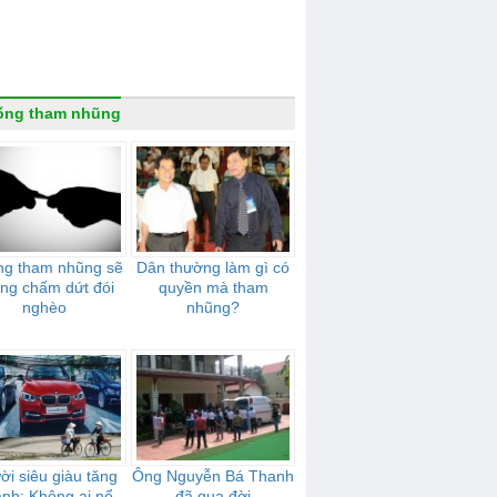
ống tham nhũng
g tham nhũng sẽ
Dân thường làm gì có
ng chấm dứt đói
quyền mà tham
nghèo
nhũng?
ời siêu giàu tăng
Ông Nguyễn Bá Thanh
nh: Không ai nể
đã qua đời