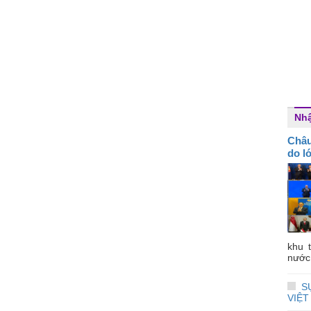
Nhậ
Châu
do l
khu 
nước 
S
VIỆT