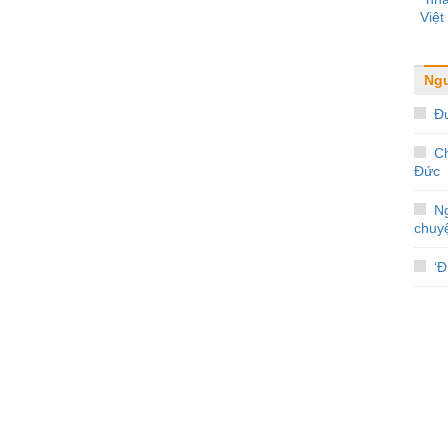
Việ
Ngư
Đ
C
Đức
Ng
chuyệ
‘Đ