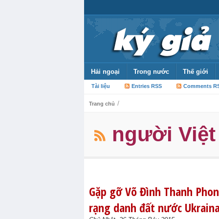
Hải ngoại
Trong nước
Thế giới
Tài liệu
Entries RSS
Comments R
/
Trang chủ
người Việt 
Gặp gỡ Võ Đình Thanh Phong
rạng danh đất nước Ukrain