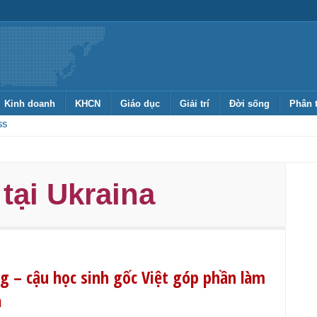
Kinh doanh
KHCN
Giáo dục
Giải trí
Đời sống
Phân 
SS
tại Ukraina
 – cậu học sinh gốc Việt góp phần làm
a