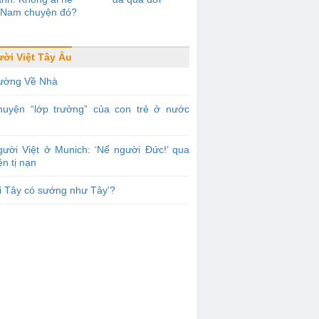
t Nam chuyện đó?
ời Việt Tây Âu
ường Về Nhà
huyện “lớp trưởng” của con trẻ ở nước
ười Việt ở Munich: ‘Nể người Đức!’ qua
n tị nạn
i Tây có sướng như Tây'?