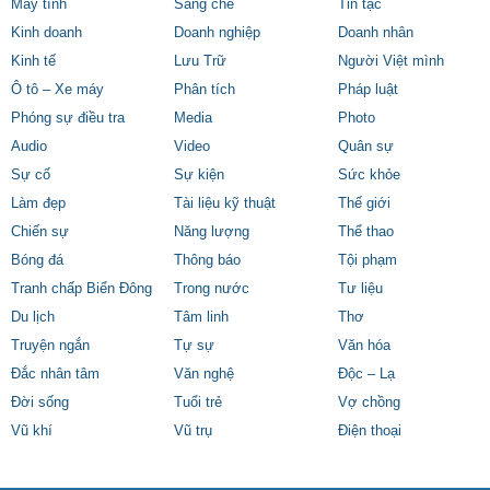
Máy tính
Sáng chế
Tin tặc
Kinh doanh
Doanh nghiệp
Doanh nhân
Kinh tế
Lưu Trữ
Người Việt mình
Ô tô – Xe máy
Phân tích
Pháp luật
Phóng sự điều tra
Media
Photo
Audio
Video
Quân sự
Sự cố
Sự kiện
Sức khỏe
Làm đẹp
Tài liệu kỹ thuật
Thế giới
Chiến sự
Năng lượng
Thể thao
Bóng đá
Thông báo
Tội phạm
Tranh chấp Biển Đông
Trong nước
Tư liệu
Du lịch
Tâm linh
Thơ
Truyện ngắn
Tự sự
Văn hóa
Đắc nhân tâm
Văn nghệ
Độc – Lạ
Đời sống
Tuổi trẻ
Vợ chồng
Vũ khí
Vũ trụ
Điện thoại