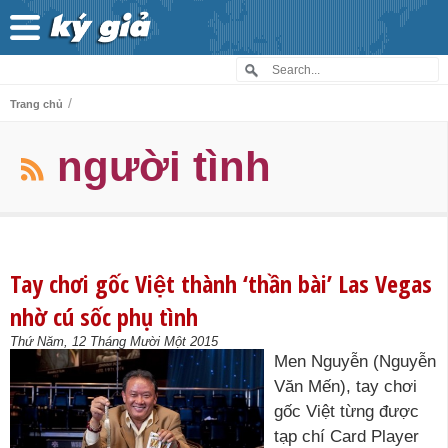
/
Trang chủ
người tình
Tay chơi gốc Việt thành ‘thần bài’ Las Vegas
nhờ cú sốc phụ tình
Thứ Năm, 12 Tháng Mười Một 2015
Men Nguyễn (Nguyễn
Văn Mến), tay chơi
gốc Việt từng được
tạp chí Card Player