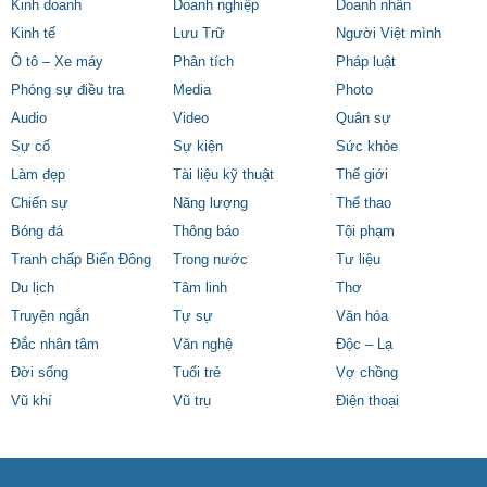
Kinh doanh
Doanh nghiệp
Doanh nhân
Kinh tế
Lưu Trữ
Người Việt mình
Ô tô – Xe máy
Phân tích
Pháp luật
Phóng sự điều tra
Media
Photo
Audio
Video
Quân sự
Sự cố
Sự kiện
Sức khỏe
Làm đẹp
Tài liệu kỹ thuật
Thế giới
Chiến sự
Năng lượng
Thể thao
Bóng đá
Thông báo
Tội phạm
Tranh chấp Biển Đông
Trong nước
Tư liệu
Du lịch
Tâm linh
Thơ
Truyện ngắn
Tự sự
Văn hóa
Đắc nhân tâm
Văn nghệ
Độc – Lạ
Đời sống
Tuổi trẻ
Vợ chồng
Vũ khí
Vũ trụ
Điện thoại