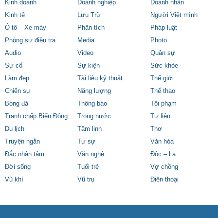
Kinh doanh
Doanh nghiệp
Doanh nhân
Kinh tế
Lưu Trữ
Người Việt mình
Ô tô – Xe máy
Phân tích
Pháp luật
Phóng sự điều tra
Media
Photo
Audio
Video
Quân sự
Sự cố
Sự kiện
Sức khỏe
Làm đẹp
Tài liệu kỹ thuật
Thế giới
Chiến sự
Năng lượng
Thể thao
Bóng đá
Thông báo
Tội phạm
Tranh chấp Biển Đông
Trong nước
Tư liệu
Du lịch
Tâm linh
Thơ
Truyện ngắn
Tự sự
Văn hóa
Đắc nhân tâm
Văn nghệ
Độc – Lạ
Đời sống
Tuổi trẻ
Vợ chồng
Vũ khí
Vũ trụ
Điện thoại