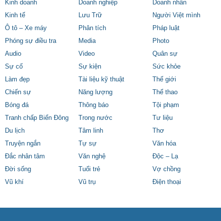
Kinh doanh
Doanh nghiệp
Doanh nhân
Kinh tế
Lưu Trữ
Người Việt mình
Ô tô – Xe máy
Phân tích
Pháp luật
Phóng sự điều tra
Media
Photo
Audio
Video
Quân sự
Sự cố
Sự kiện
Sức khỏe
Làm đẹp
Tài liệu kỹ thuật
Thế giới
Chiến sự
Năng lượng
Thể thao
Bóng đá
Thông báo
Tội phạm
Tranh chấp Biển Đông
Trong nước
Tư liệu
Du lịch
Tâm linh
Thơ
Truyện ngắn
Tự sự
Văn hóa
Đắc nhân tâm
Văn nghệ
Độc – Lạ
Đời sống
Tuổi trẻ
Vợ chồng
Vũ khí
Vũ trụ
Điện thoại