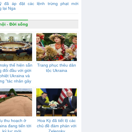
ỹ đã áp đặt các lệnh trừng phạt mới
 lại Nga
hội - Đời sống
nsky thể hiện sẵn
Trang phục thêu dân
 đối đầu với giới
tộc Ukraina
 phiệt Ukraina và
ng "tác nhân gây
 hưởng" của Nga
ụ thu hoạch ở
Hoa Kỳ đã tiết lộ các
ina đang tiến tới
chủ đề đàm phán với
kỷ lục mới
Zelensky