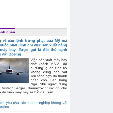
anh nhân
 vì các lệnh trừng phạt của Mỹ mà
buộc phải đình chỉ việc sản xuất hàng
 máy bay, được gọi là đối thủ cạnh
h với Boeing
Việc sản xuất máy bay
chở khách MS-21 đã
bị dừng lại do Hoa Kỳ
không cung cấp vật
liệu tổng hợp đa thành
phần cho Liên bang
Nga. Như người đứng
“Rostec” Sergei Chemezov trước đó cho
là dự kiến máy bay sẽ bắt đầu sản...
tin yêu cầu các doanh nghiệp không vội
kraina