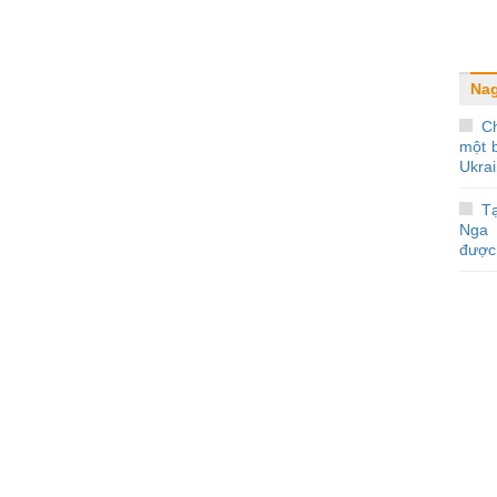
Nag
C
một b
Ukra
Tạ
Nga 
được 