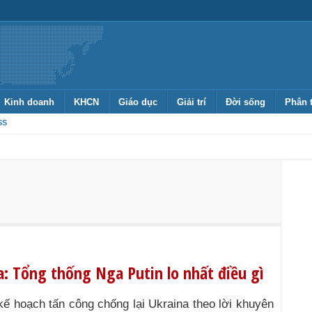
Kinh doanh
KHCN
Giáo dục
Giải trí
Đời sống
Phân 
SS
a: Tổng thống Nga Putin lo nhất điều gì
kế hoạch tấn công chống lại Ukraina theo lời khuyên