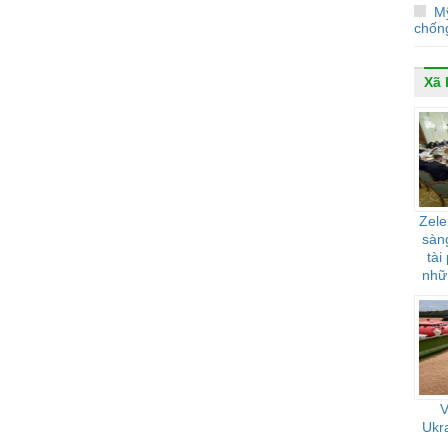
M
chống
Xã 
Zele
sàng
tài
nhữ
ảnh
V
Ukra