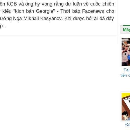
iên KGB và ông hy vọng rằng dư luận về cuộc chiến
ư kiểu "kịch bản Georgia" - Thời báo Facenews cho
 tướng Nga Mikhail Kasyanov. Khi được hỏi ai đã đẩy
p...
Máy
Tại
tiên 
Đừ