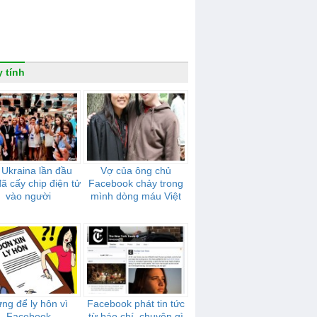
 tính
 Ukraina lần đầu
Vợ của ông chủ
đã cấy chip điện tử
Facebook chảy trong
vào người
mình dòng máu Việt
ng để ly hôn vì
Facebook phát tin tức
Facebook
từ báo chí, chuyện gì