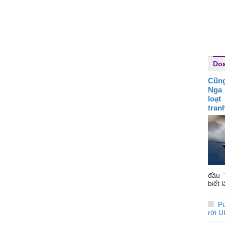
Do
Cũng
Nga 
loạt
tran
đầu 
biết 
Pu
rời U