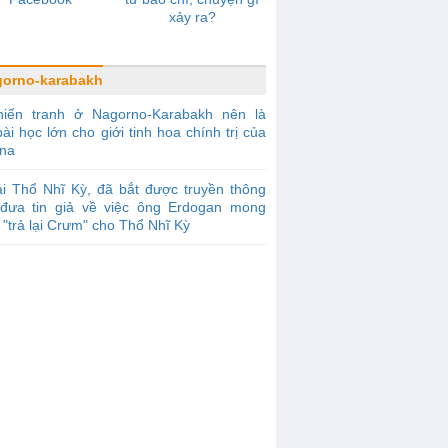
xảy ra?
orno-karabakh
hiến tranh ở Nagorno-Karabakh nên là
ài học lớn cho giới tinh hoa chính trị của
ina
i Thổ Nhĩ Kỳ, đã bắt được truyền thông
đưa tin giả về việc ông Erdogan mong
"trả lại Crưm" cho Thổ Nhĩ Kỳ