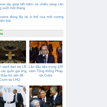
oai tây giúp tiết kiệm và chiếu sáng căn
g suốt một tháng
raina đang lấy lại vị thế của một cường
tên lửa
ba
h sách bạn bè LB
Lần đầu tiên trong 100
 các quốc gia ủng
năm Tổng thống Pháp
 tháo bỏ vấn đề
tới Cuba
Crưm tại LHQ