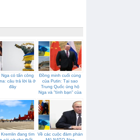
 Nga có tấn công
Đồng minh cuối cùng
na: câu trả lời là ở
của Putin: Tại sao
đây
Trung Quốc ủng hộ
Nga và "tình bạn" của
họ mạnh mẽ như thế
nào
 Kremlin đang tìm
Về các cuộc đàm phán
m cái cớ cho thất
Mỹ-NATO-Nga