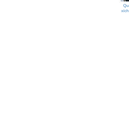
Qu
xích