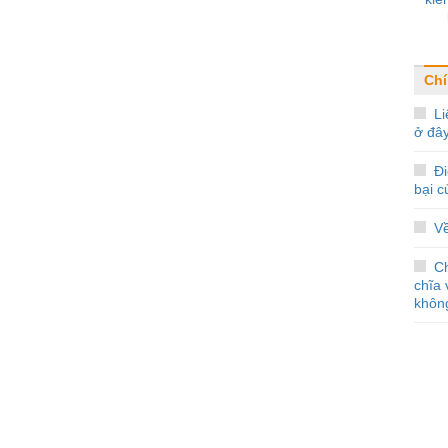
Chí
Li
ở đâ
Đi
bại 
V
C
chĩa 
không