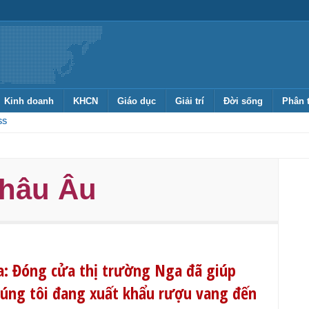
Kinh doanh
KHCN
Giáo dục
Giải trí
Đời sống
Phân 
SS
châu Âu
ba: Đóng cửa thị trường Nga đã giúp
chúng tôi đang xuất khẩu rượu vang đến