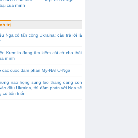
bại của mình
nh trị
ệu Nga có tấn công Ukraina: câu trả lời là
y
ện Kremlin đang tìm kiếm cái cớ cho thất
của mình
ề các cuộc đàm phán Mỹ-NATO-Nga
hừng nào họng súng leo thang đang còn
vào đầu Ukraina, thì đàm phán với Nga sẽ
 có tiến triển