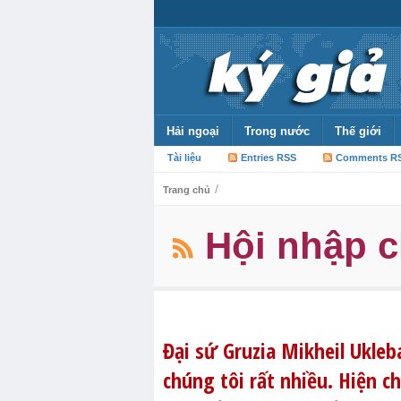
Hải ngoại
Trong nước
Thế giới
Tài liệu
Entries RSS
Comments R
/
Trang chủ
Hội nhập 
Đại sứ Gruzia Mikheil Ukle
chúng tôi rất nhiều. Hiện 