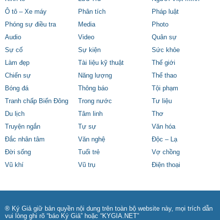
Ô tô – Xe máy
Phân tích
Pháp luật
Phóng sự điều tra
Media
Photo
Audio
Video
Quân sự
Sự cố
Sự kiện
Sức khỏe
Làm đẹp
Tài liệu kỹ thuật
Thế giới
Chiến sự
Năng lượng
Thể thao
Bóng đá
Thông báo
Tội phạm
Tranh chấp Biển Đông
Trong nước
Tư liệu
Du lịch
Tâm linh
Thơ
Truyện ngắn
Tự sự
Văn hóa
Đắc nhân tâm
Văn nghệ
Độc – Lạ
Đời sống
Tuổi trẻ
Vợ chồng
Vũ khí
Vũ trụ
Điện thoại
® Ký Giả giữ bản quyền nội dung trên toàn bộ website này, mọi trích dẫn
vui lòng ghi rõ “báo Ký Giả” hoặc “KYGIA.NET”