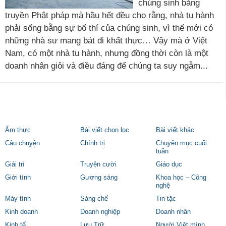
chúng sinh bằng
truyền Phật pháp mà hầu hết đều cho rằng, nhà tu hành
phải sống bằng sự bố thí của chúng sinh, vì thế mới có
những nhà sư mang bát đi khất thực… Vậy mà ở Việt
Nam, có một nhà tu hành, nhưng đồng thời còn là một
doanh nhân giỏi và điều đáng để chúng ta suy ngẫm...
Ẩm thực
Bài viết chọn lọc
Bài viết khác
Câu chuyện
Chính trị
Chuyên mục cuối
tuần
Giải trí
Truyện cười
Giáo dục
Giới tính
Gương sáng
Khoa học – Công
nghệ
Máy tính
Sáng chế
Tin tặc
Kinh doanh
Doanh nghiệp
Doanh nhân
Kinh tế
Lưu Trữ
Người Việt mình