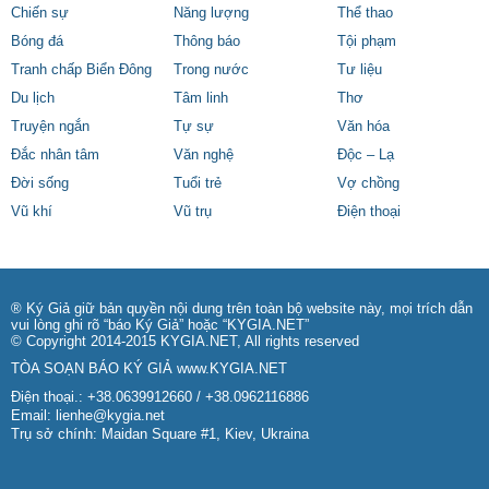
Chiến sự
Năng lượng
Thể thao
Bóng đá
Thông báo
Tội phạm
Tranh chấp Biển Đông
Trong nước
Tư liệu
Du lịch
Tâm linh
Thơ
Truyện ngắn
Tự sự
Văn hóa
Đắc nhân tâm
Văn nghệ
Độc – Lạ
Đời sống
Tuổi trẻ
Vợ chồng
Vũ khí
Vũ trụ
Điện thoại
® Ký Giả giữ bản quyền nội dung trên toàn bộ website này, mọi trích dẫn
vui lòng ghi rõ “báo Ký Giả” hoặc “KYGIA.NET”
© Copyright 2014-2015 KYGIA.NET, All rights reserved
TÒA SOẠN BÁO KÝ GIẢ
www.KYGIA.NET
Điện thoại.: +38.0639912660 / +38.0962116886
Email:
lienhe@kygia.net
Trụ sở chính: Maidan Square #1, Kiev, Ukraina