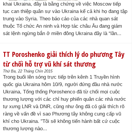
khai Ukraina, đây là bằng chứng về việc Moscow tiếp
tục can thiệp quân sự vào Ukraina kể cả khi họ đang tập
trung vào Syria. Theo báo cáo của các nhà quan sát
thuộc Tổ chức An ninh và Hợp tác châu Âu đang giám
sát lệnh ngừng bắn ở miền đông Ukraina đây là “lần...
TT Poroshenko giải thích lý do phương Tây
từ chối hỗ trợ vũ khí sát thương
Thứ Ba, 22 Tháng Chín 2015
Trong buổi lên sóng trực tiếp trên kênh 1 Truyền hình
quốc gia Ukraina hôm 10/9, người đứng đầu nhà nước
Ukraina, Tổng thống Poroshenco đã từ chối mọi cuộc
thương lượng với các chỉ huy phiến quân các nhà nước
tự xưng LNR và DNR, cũng như ông đã có giải thích rõ
ràng về vấn đề vì sao Phương tây không cung cấp vũ
khí cho Ukraina. "Tôi sẽ không tiến hành bất cứ cuộc
thương lượng nào...