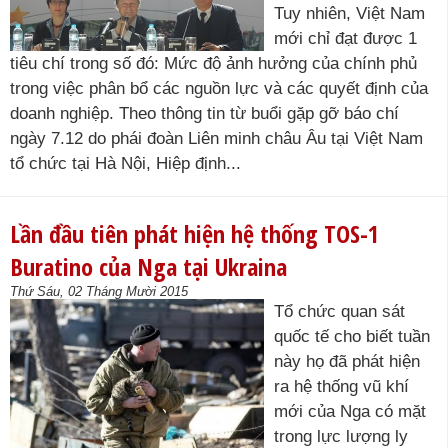
Tuy nhiên, Việt Nam
mới chỉ đạt được 1
tiêu chí trong số đó: Mức độ ảnh hưởng của chính phủ
trong việc phân bổ các nguồn lực và các quyết định của
doanh nghiệp. Theo thông tin từ buổi gặp gỡ báo chí
ngày 7.12 do phái đoàn Liên minh châu Âu tại Việt Nam
tổ chức tại Hà Nội, Hiệp định...
Lần đầu tiên phát hiện hệ thống TOS-1
Buratino của Nga tại Ukraina
Thứ Sáu, 02 Tháng Mười 2015
Tổ chức quan sát
quốc tế cho biết tuần
này họ đã phát hiện
ra hệ thống vũ khí
mới của Nga có mặt
trong lực lượng ly