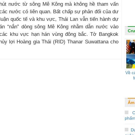
hút nước từ sông Mê Kông mà không hề tham vấn
các nước có liên quan. Bất chấp sự phản đối của dư
luận quốc tế và khu vực, Thái Lan vẫn tiến hành dự
án “nắn” dòng sông Mê Kông nhằm dẫn nước vào
Cr
các khu vực hạn hán vùng đông bắc. Tờ Bangkok
hủy lợi Hoàng gia Thái (RID) Thanar Suwattana cho
Về c
Ẩm
Câ
phẩm
D