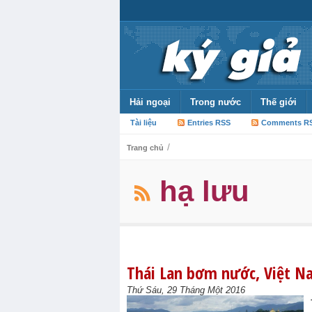
Hải ngoại
Trong nước
Thế giới
Tài liệu
Entries RSS
Comments R
/
Trang chủ
hạ lưu
Thái Lan bơm nước, Việt N
Thứ Sáu, 29 Tháng Một 2016