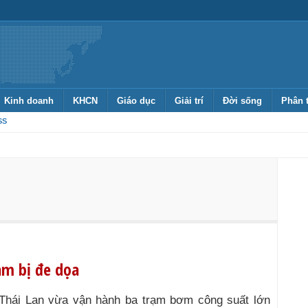
Kinh doanh
KHCN
Giáo dục
Giải trí
Đời sống
Phân 
SS
am bị đe dọa
Thái Lan vừa vận hành ba trạm bơm công suất lớn