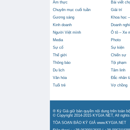
Ẩm thực
Bài viết ch
Chuyên mục cuối tuần
Giải trí
Gương sáng
Khoa học –
Kinh doanh
Doanh nghi
Người Việt mình
Ô tô – Xe 
Media
Photo
Sự cố
Sự kiện
Thế giới
Chiến sự
Thông báo
Tội phạm
Du lịch
Tâm linh
Văn hóa
Đắc nhân 
Tuổi trẻ
Vợ chồng
® Ký Giả giữ bản quyền nội dung trên toàn bộ
© Copyright 2014-2015 KYGIA.NET, All rights
TÒA SOẠN BÁO KÝ GIẢ
www.KYGIA.NET