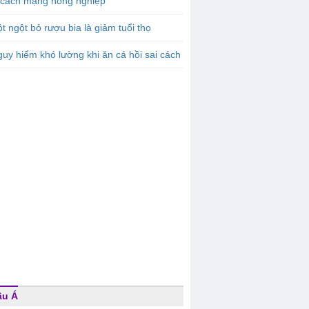
 cách mạng nông nghiệp
t ngột bỏ rượu bia là giảm tuổi thọ
uy hiểm khó lường khi ăn cá hồi sai cách
âu Á