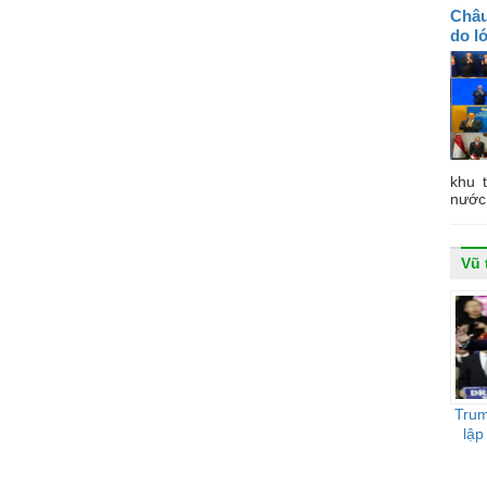
Châu
do l
khu 
nước 
Vũ 
Trum
lập