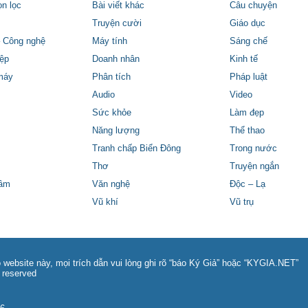
ọn lọc
Bài viết khác
Câu chuyện
Truyện cười
Giáo dục
 Công nghệ
Máy tính
Sáng chế
ệp
Doanh nhân
Kinh tế
máy
Phân tích
Pháp luật
Audio
Video
Sức khỏe
Làm đẹp
Năng lượng
Thể thao
Tranh chấp Biển Đông
Trong nước
Thơ
Truyện ngắn
tâm
Văn nghệ
Độc – Lạ
Vũ khí
Vũ trụ
 website này, mọi trích dẫn vui lòng ghi rõ “báo Ký Giả” hoặc “KYGIA.NET”
 reserved