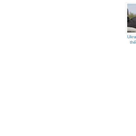
Ukra
th