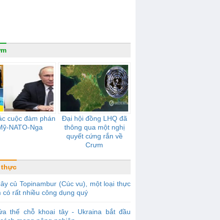
ưm
ác cuộc đàm phán
Đại hội đồng LHQ đã
Mỹ-NATO-Nga
thông qua một nghị
quyết cứng rắn về
Crưm
 thực
y củ Topinambur (Cúc vu), một loại thực
 có rất nhiều công dụng quý
ứa thế chỗ khoai tây - Ukraina bắt đầu