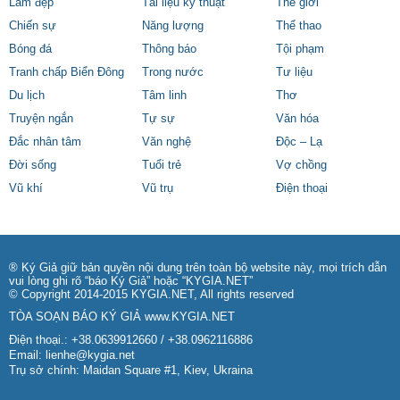
Làm đẹp
Tài liệu kỹ thuật
Thế giới
Chiến sự
Năng lượng
Thể thao
Bóng đá
Thông báo
Tội phạm
Tranh chấp Biển Đông
Trong nước
Tư liệu
Du lịch
Tâm linh
Thơ
Truyện ngắn
Tự sự
Văn hóa
Đắc nhân tâm
Văn nghệ
Độc – Lạ
Đời sống
Tuổi trẻ
Vợ chồng
Vũ khí
Vũ trụ
Điện thoại
® Ký Giả giữ bản quyền nội dung trên toàn bộ website này, mọi trích dẫn
vui lòng ghi rõ “báo Ký Giả” hoặc “KYGIA.NET”
© Copyright 2014-2015 KYGIA.NET, All rights reserved
TÒA SOẠN BÁO KÝ GIẢ
www.KYGIA.NET
Điện thoại.: +38.0639912660 / +38.0962116886
Email:
lienhe@kygia.net
Trụ sở chính: Maidan Square #1, Kiev, Ukraina