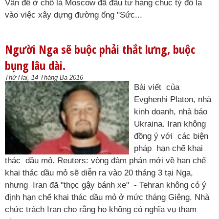
Vấn đề ở chỗ là Moscow đã đầu tư hàng chục tỷ đô la
vào việc xây dựng đường ống "Sức...
Người Nga sẽ buộc phải thắt lưng, buộc
bụng lâu dài.
Thứ Hai, 14 Tháng Ba 2016
Bài viết của
Evghenhi Platon, nhà
kinh doanh, nhà báo
Ukraina. Iran không
đồng ý với các biện
pháp hạn chế khai
thác dầu mỏ. Reuters: vòng đàm phán mới về hạn chế
khai thác dầu mỏ sẽ diễn ra vào 20 tháng 3 tại Nga,
nhưng Iran đã "thọc gậy bánh xe" - Tehran không có ý
định hạn chế khai thác dầu mỏ ở mức tháng Giêng. Nhà
chức trách Iran cho rằng họ không có nghĩa vụ tham