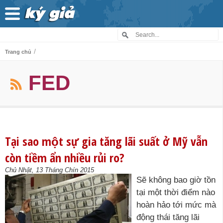
/
Trang chủ
FED
Tại sao một sự gia tăng lãi suất ở Mỹ vẫn
còn tiềm ẩn nhiều rủi ro?
Chủ Nhật, 13 Tháng Chín 2015
Sẽ không bao giờ tồn
tại một thời điểm nào
hoàn hảo tới mức mà
động thái tăng lãi