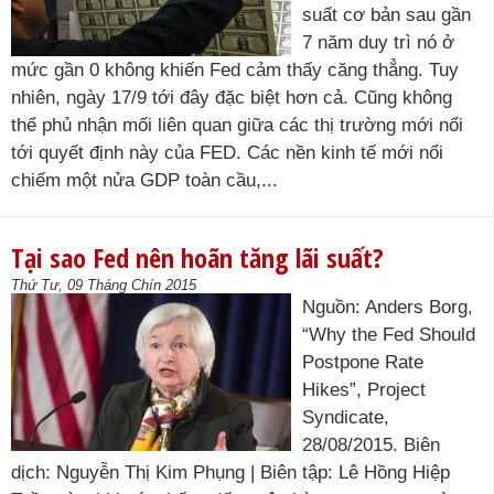
suất cơ bản sau gần
7 năm duy trì nó ở
mức gần 0 không khiến Fed cảm thấy căng thẳng. Tuy
nhiên, ngày 17/9 tới đây đặc biệt hơn cả. Cũng không
thể phủ nhận mối liên quan giữa các thị trường mới nổi
tới quyết định này của FED. Các nền kinh tế mới nổi
chiếm một nửa GDP toàn cầu,...
Tại sao Fed nên hoãn tăng lãi suất?
Thứ Tư, 09 Tháng Chín 2015
Nguồn: Anders Borg,
“Why the Fed Should
Postpone Rate
Hikes”, Project
Syndicate,
28/08/2015. Biên
dịch: Nguyễn Thị Kim Phụng | Biên tập: Lê Hồng Hiệp