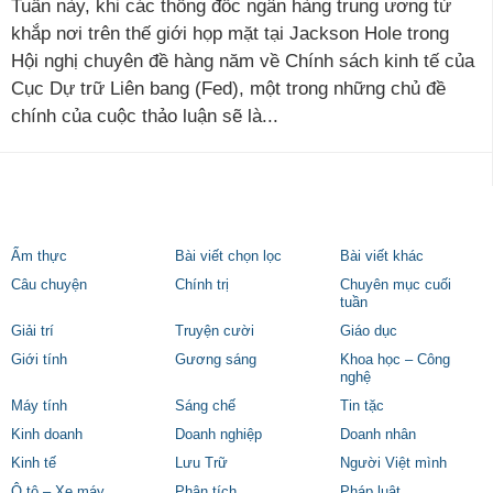
Tuần này, khi các thống đốc ngân hàng trung ương từ
khắp nơi trên thế giới họp mặt tại Jackson Hole trong
Hội nghị chuyên đề hàng năm về Chính sách kinh tế của
Cục Dự trữ Liên bang (Fed), một trong những chủ đề
chính của cuộc thảo luận sẽ là...
Ẩm thực
Bài viết chọn lọc
Bài viết khác
Câu chuyện
Chính trị
Chuyên mục cuối
tuần
Giải trí
Truyện cười
Giáo dục
Giới tính
Gương sáng
Khoa học – Công
nghệ
Máy tính
Sáng chế
Tin tặc
Kinh doanh
Doanh nghiệp
Doanh nhân
Kinh tế
Lưu Trữ
Người Việt mình
Ô tô – Xe máy
Phân tích
Pháp luật