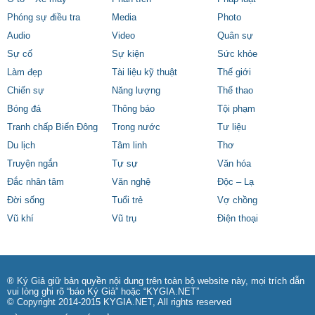
Phóng sự điều tra
Media
Photo
Audio
Video
Quân sự
Sự cố
Sự kiện
Sức khỏe
Làm đẹp
Tài liệu kỹ thuật
Thế giới
Chiến sự
Năng lượng
Thể thao
Bóng đá
Thông báo
Tội phạm
Tranh chấp Biển Đông
Trong nước
Tư liệu
Du lịch
Tâm linh
Thơ
Truyện ngắn
Tự sự
Văn hóa
Đắc nhân tâm
Văn nghệ
Độc – Lạ
Đời sống
Tuổi trẻ
Vợ chồng
Vũ khí
Vũ trụ
Điện thoại
® Ký Giả giữ bản quyền nội dung trên toàn bộ website này, mọi trích dẫn
vui lòng ghi rõ “báo Ký Giả” hoặc “KYGIA.NET”
© Copyright 2014-2015 KYGIA.NET, All rights reserved