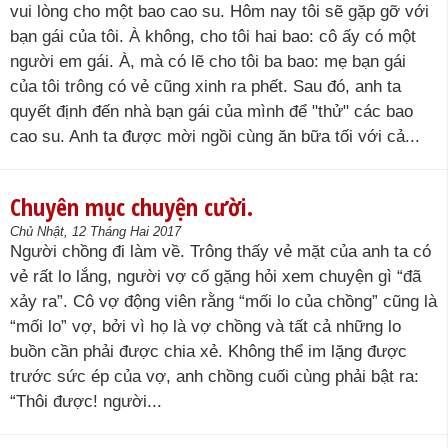
vui lòng cho một bao cao su. Hôm nay tôi sẽ gặp gỡ với
bạn gái của tôi. À không, cho tôi hai bao: cô ấy có một
người em gái. À, mà có lẽ cho tôi ba bao: mẹ bạn gái
của tôi trông có vẻ cũng xinh ra phết. Sau đó, anh ta
quyết định đến nhà bạn gái của mình để "thử" các bao
cao su. Anh ta được mời ngồi cùng ăn bữa tối với cả...
Chuyên mục chuyện cười.
Chủ Nhật, 12 Tháng Hai 2017
Người chồng đi làm về. Trông thấy vẻ mặt của anh ta có
vẻ rất lo lắng, người vợ cố gặng hỏi xem chuyện gì “đã
xảy ra”. Cô vợ động viên rằng “mối lo của chồng” cũng là
“mối lo” vợ, bởi vì họ là vợ chồng và tất cả những lo
buồn cần phải được chia xẻ. Không thể im lặng được
trước sức ép của vợ, anh chồng cuối cùng phải bật ra:
“Thôi được! người...