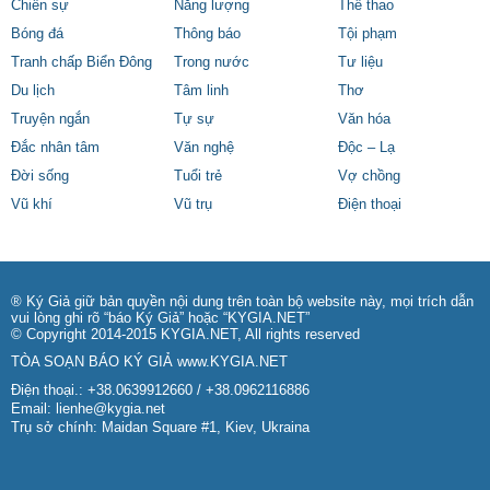
Chiến sự
Năng lượng
Thể thao
Bóng đá
Thông báo
Tội phạm
Tranh chấp Biển Đông
Trong nước
Tư liệu
Du lịch
Tâm linh
Thơ
Truyện ngắn
Tự sự
Văn hóa
Đắc nhân tâm
Văn nghệ
Độc – Lạ
Đời sống
Tuổi trẻ
Vợ chồng
Vũ khí
Vũ trụ
Điện thoại
® Ký Giả giữ bản quyền nội dung trên toàn bộ website này, mọi trích dẫn
vui lòng ghi rõ “báo Ký Giả” hoặc “KYGIA.NET”
© Copyright 2014-2015 KYGIA.NET, All rights reserved
TÒA SOẠN BÁO KÝ GIẢ
www.KYGIA.NET
Điện thoại.: +38.0639912660 / +38.0962116886
Email:
lienhe@kygia.net
Trụ sở chính: Maidan Square #1, Kiev, Ukraina