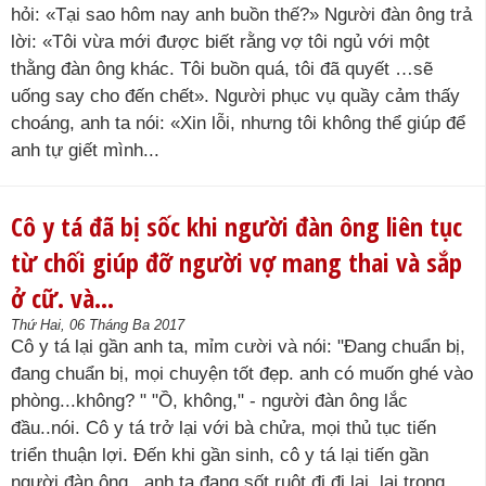
hỏi: «Tại sao hôm nay anh buồn thế?» Người đàn ông trả
lời: «Tôi vừa mới được biết rằng vợ tôi ngủ với một
thằng đàn ông khác. Tôi buồn quá, tôi đã quyết …sẽ
uống say cho đến chết». Người phục vụ quầy cảm thấy
choáng, anh ta nói: «Xin lỗi, nhưng tôi không thể giúp để
anh tự giết mình...
Cô y tá đã bị sốc khi người đàn ông liên tục
từ chối giúp đỡ người vợ mang thai và sắp
ở cữ. và…
Thứ Hai, 06 Tháng Ba 2017
Cô y tá lại gần anh ta, mỉm cười và nói: "Đang chuẩn bị,
đang chuẩn bị, mọi chuyện tốt đẹp. anh có muốn ghé vào
phòng...không? " "Ồ, không," - người đàn ông lắc
đầu..nói. Cô y tá trở lại với bà chửa, mọi thủ tục tiến
triển thuận lợi. Đến khi gần sinh, cô y tá lại tiến gần
người đàn ông, anh ta đang sốt ruột đi đi lại lại trong