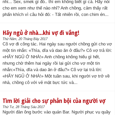
nhỉ... Sex, smek gì đó.. thì em không biết gì cả. Hãy nói
cho em xem như thế nào nhỉ? Anh chồng, cảm thấy rất
phấn khích vì câu hỏi đó: - Tất nhiên rồi, con chim én...
Hãy ngủ ở nhà…khi vợ đi vắng!
Thứ Năm, 20 Tháng Bảy 2017
Cô vợ đi công tác. Hai ngày sau người chồng gửi cho vợ
một tin nhắn: «Thìa, dĩa và dao ăn ở đâu?» Cô vợ trả lời:
«HÃY NGỦ Ở NHÀ!» Anh chồng không hiểu gì hết,
nhưng chờ thêm hai ngày rồi lại gửi cho vợ một tin
nhắn:«Thìa, dĩa và dao ăn ở đâu?» Cô vợ lại trả lời:
«HÃY NGỦ Ở NHÀ!» Một tuần sau, khi người vợ trở về
nhà, chồng cô với vẻ mặt bực tức và...
Tìm lời giải cho sự phản bội của người vợ
Thứ Tư, 28 Tháng Sáu 2017
Người đàn ông bước vào quán Bar. Người phục vụ quầy