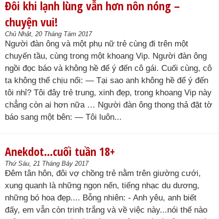
Đôi khi lạnh lùng vẫn hơn nôn nóng –
chuyện vui!
Chủ Nhật, 20 Tháng Tám 2017
Người đàn ông và một phụ nữ trẻ cùng đi trên một
chuyến tầu, cùng trong một khoang Vip. Người đàn ông
ngồi đọc báo và không hề để ý đến cô gái. Cuối cùng, cô
ta không thể chịu nổi: — Tại sao anh không hề để ý đến
tôi nhỉ? Tôi đây trẻ trung, xinh đẹp, trong khoang Vip này
chẳng còn ai hơn nữa … Người đàn ông thong thả đặt tờ
báo sang một bên: — Tôi luôn...
Anekdot…cuối tuần 18+
Thứ Sáu, 21 Tháng Bảy 2017
Đêm tân hôn, đôi vợ chồng trẻ nằm trên giường cưới,
xung quanh là những ngọn nến, tiếng nhạc du dương,
những bó hoa đẹp.... Bỗng nhiên: - Anh yêu, anh biết
đấy, em vẫn còn trinh trắng và về việc này...nói thế nào