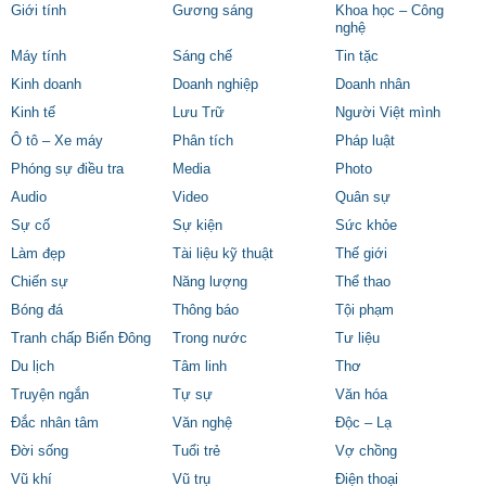
Giới tính
Gương sáng
Khoa học – Công
nghệ
Máy tính
Sáng chế
Tin tặc
Kinh doanh
Doanh nghiệp
Doanh nhân
Kinh tế
Lưu Trữ
Người Việt mình
Ô tô – Xe máy
Phân tích
Pháp luật
Phóng sự điều tra
Media
Photo
Audio
Video
Quân sự
Sự cố
Sự kiện
Sức khỏe
Làm đẹp
Tài liệu kỹ thuật
Thế giới
Chiến sự
Năng lượng
Thể thao
Bóng đá
Thông báo
Tội phạm
Tranh chấp Biển Đông
Trong nước
Tư liệu
Du lịch
Tâm linh
Thơ
Truyện ngắn
Tự sự
Văn hóa
Đắc nhân tâm
Văn nghệ
Độc – Lạ
Đời sống
Tuổi trẻ
Vợ chồng
Vũ khí
Vũ trụ
Điện thoại