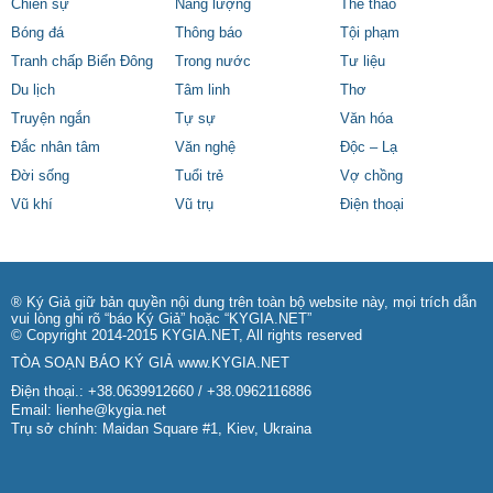
Chiến sự
Năng lượng
Thể thao
Bóng đá
Thông báo
Tội phạm
Tranh chấp Biển Đông
Trong nước
Tư liệu
Du lịch
Tâm linh
Thơ
Truyện ngắn
Tự sự
Văn hóa
Đắc nhân tâm
Văn nghệ
Độc – Lạ
Đời sống
Tuổi trẻ
Vợ chồng
Vũ khí
Vũ trụ
Điện thoại
® Ký Giả giữ bản quyền nội dung trên toàn bộ website này, mọi trích dẫn
vui lòng ghi rõ “báo Ký Giả” hoặc “KYGIA.NET”
© Copyright 2014-2015 KYGIA.NET, All rights reserved
TÒA SOẠN BÁO KÝ GIẢ
www.KYGIA.NET
Điện thoại.: +38.0639912660 / +38.0962116886
Email:
lienhe@kygia.net
Trụ sở chính: Maidan Square #1, Kiev, Ukraina