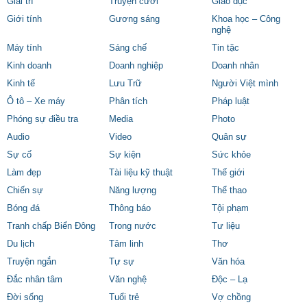
Giải trí
Truyện cười
Giáo dục
Giới tính
Gương sáng
Khoa học – Công
nghệ
Máy tính
Sáng chế
Tin tặc
Kinh doanh
Doanh nghiệp
Doanh nhân
Kinh tế
Lưu Trữ
Người Việt mình
Ô tô – Xe máy
Phân tích
Pháp luật
Phóng sự điều tra
Media
Photo
Audio
Video
Quân sự
Sự cố
Sự kiện
Sức khỏe
Làm đẹp
Tài liệu kỹ thuật
Thế giới
Chiến sự
Năng lượng
Thể thao
Bóng đá
Thông báo
Tội phạm
Tranh chấp Biển Đông
Trong nước
Tư liệu
Du lịch
Tâm linh
Thơ
Truyện ngắn
Tự sự
Văn hóa
Đắc nhân tâm
Văn nghệ
Độc – Lạ
Đời sống
Tuổi trẻ
Vợ chồng