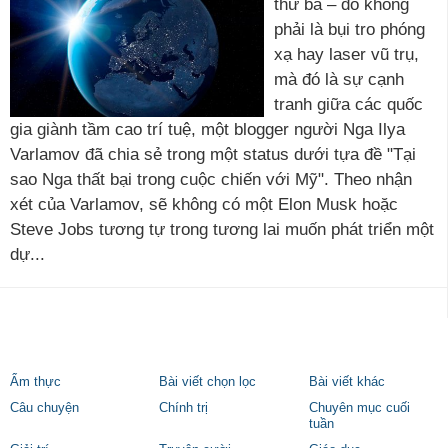
thứ ba – đó không
phải là bụi tro phóng
xạ hay laser vũ trụ,
mà đó là sự cạnh
tranh giữa các quốc
gia giành tầm cao trí tuệ, một blogger người Nga Ilya
Varlamov đã chia sẻ trong một status dưới tựa đề "Tại
sao Nga thất bại trong cuộc chiến với Mỹ". Theo nhận
xét của Varlamov, sẽ không có một Elon Musk hoặc
Steve Jobs tương tự trong tương lai muốn phát triển một
dự...
Ẩm thực
Bài viết chọn lọc
Bài viết khác
Câu chuyện
Chính trị
Chuyên mục cuối
tuần