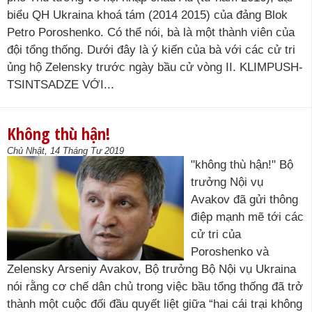
biểu QH Ukraina khoá tám (2014 2015) của đảng Blok
Petro Poroshenko. Có thể nói, bà là một thành viên của
đội tổng thống. Dưới đây là ý kiến của bà với các cử tri
ủng hộ Zelensky trước ngày bầu cử vòng II. KLIMPUSH-
TSINTSADZE VỚI...
Không thù hận!
Chủ Nhật, 14 Tháng Tư 2019
"không thù hận!" Bộ
trưởng Nội vụ
Avakov đã gửi thông
điệp mạnh mẽ tới các
cử tri của
Poroshenko và
Zelensky Arseniy Avakov, Bộ trưởng Bộ Nội vụ Ukraina
nói rằng cơ chế dân chủ trong việc bầu tổng thống đã trở
thành một cuộc đối đầu quyết liệt giữa “hai cái trại không