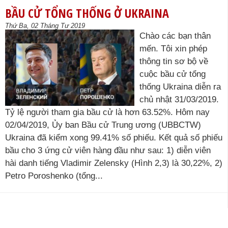
BẦU CỬ TỔNG THỐNG Ở UKRAINA
Thứ Ba, 02 Tháng Tư 2019
Chào các bạn thân
mến. Tôi xin phép
thông tin sơ bộ về
cuộc bầu cử tổng
thống Ukraina diễn ra
chủ nhật 31/03/2019.
Tỷ lệ người tham gia bầu cử là hơn 63.52%. Hôm nay
02/04/2019, Ủy ban Bầu cử Trung ương (UBBCTW)
Ukraina đã kiểm xong 99.41% số phiếu. Kết quả số phiếu
bầu cho 3 ứng cử viên hàng đầu như sau: 1) diễn viên
hài danh tiếng Vladimir Zelensky (Hình 2,3) là 30,22%, 2)
Petro Poroshenko (tổng...