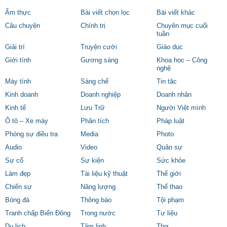
Ẩm thực
Bài viết chọn lọc
Bài viết khác
Câu chuyện
Chính trị
Chuyên mục cuối
tuần
Giải trí
Truyện cười
Giáo dục
Giới tính
Gương sáng
Khoa học – Công
nghệ
Máy tính
Sáng chế
Tin tặc
Kinh doanh
Doanh nghiệp
Doanh nhân
Kinh tế
Lưu Trữ
Người Việt mình
Ô tô – Xe máy
Phân tích
Pháp luật
Phóng sự điều tra
Media
Photo
Audio
Video
Quân sự
Sự cố
Sự kiện
Sức khỏe
Làm đẹp
Tài liệu kỹ thuật
Thế giới
Chiến sự
Năng lượng
Thể thao
Bóng đá
Thông báo
Tội phạm
Tranh chấp Biển Đông
Trong nước
Tư liệu
Du lịch
Tâm linh
Thơ