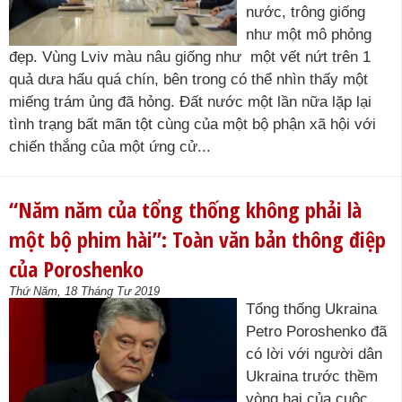
nước, trông giống
như một mô phỏng
đẹp. Vùng Lviv màu nâu giống như một vết nứt trên 1
quả dưa hấu quá chín, bên trong có thể nhìn thấy một
miếng trám ủng đã hỏng. Đất nước một lần nữa lặp lại
tình trạng bất mãn tột cùng của một bộ phận xã hội với
chiến thắng của một ứng cử...
“Năm năm của tổng thống không phải là
một bộ phim hài”: Toàn văn bản thông điệp
của Poroshenko
Thứ Năm, 18 Tháng Tư 2019
Tổng thống Ukraina
Petro Poroshenko đã
có lời với người dân
Ukraina trước thềm
vòng hai của cuộc