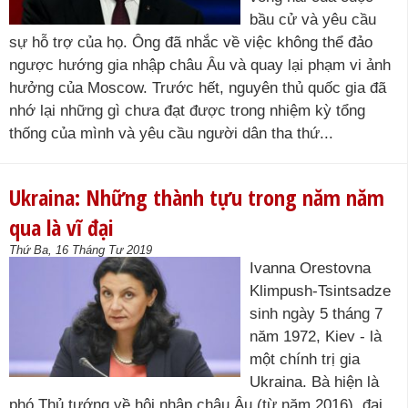
bầu cử và yêu cầu
sự hỗ trợ của họ. Ông đã nhắc về việc không thể đảo
ngược hướng gia nhập châu Âu và quay lại phạm vi ảnh
hưởng của Moscow. Trước hết, nguyên thủ quốc gia đã
nhớ lại những gì chưa đạt được trong nhiệm kỳ tổng
thống của mình và yêu cầu người dân tha thứ...
Ukraina: Những thành tựu trong năm năm
qua là vĩ đại
Thứ Ba, 16 Tháng Tư 2019
Ivanna Orestovna
Klimpush-Tsintsadze
sinh ngày 5 tháng 7
năm 1972, Kiev - là
một chính trị gia
Ukraina. Bà hiện là
phó Thủ tướng về hội nhập châu Âu (từ năm 2016), đại