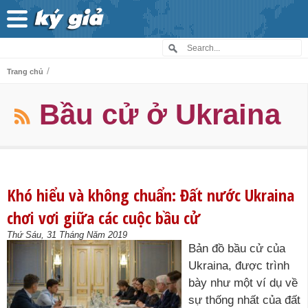
/
Trang chủ
Bầu cử ở Ukraina
Khó hiểu và không chuẩn: Đất nước Ukraina
chơi vơi giữa các cuộc bầu cử
Thứ Sáu, 31 Tháng Năm 2019
Bản đồ bầu cử của
Ukraina, được trình
bày như một ví dụ về
sự thống nhất của đất