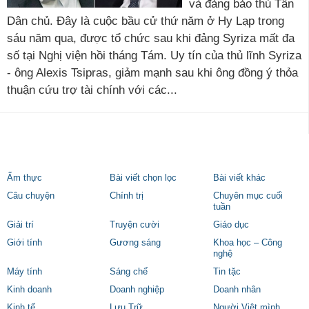
và đảng bảo thủ Tân
Dân chủ. Đây là cuộc bầu cử thứ năm ở Hy Lạp trong
sáu năm qua, được tổ chức sau khi đảng Syriza mất đa
số tại Nghị viện hồi tháng Tám. Uy tín của thủ lĩnh Syriza
- ông Alexis Tsipras, giảm mạnh sau khi ông đồng ý thỏa
thuận cứu trợ tài chính với các...
Ẩm thực
Bài viết chọn lọc
Bài viết khác
Câu chuyện
Chính trị
Chuyên mục cuối
tuần
Giải trí
Truyện cười
Giáo dục
Giới tính
Gương sáng
Khoa học – Công
nghệ
Máy tính
Sáng chế
Tin tặc
Kinh doanh
Doanh nghiệp
Doanh nhân
Kinh tế
Lưu Trữ
Người Việt mình