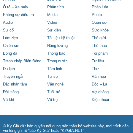
Ô tô – Xe máy
Phân tích
Pháp luật
Phóng sự điều tra
Media
Photo
Audio
Video
Quân sự
Sự cố
Sự kiện
Sức khỏe
Làm đẹp
Tài liệu kỹ thuật
Thế giới
Chiến sự
Năng lượng
Thể thao
Bóng đá
Thông báo
Tội phạm
Tranh chấp Biển Đông
Trong nước
Tư liệu
Du lịch
Tâm linh
Thơ
Truyện ngắn
Tự sự
Văn hóa
Đắc nhân tâm
Văn nghệ
Độc – Lạ
Đời sống
Tuổi trẻ
Vợ chồng
Vũ khí
Vũ trụ
Điện thoại
® Ký Giả giữ bản quyền nội dung trên toàn bộ website này, mọi trích dẫn
vui lòng ghi rõ “báo Ký Giả” hoặc “KYGIA.NET”